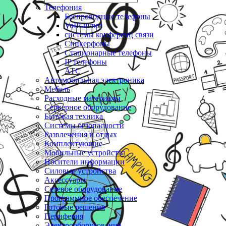
Телефония
Беспроводные телефоны
VoIP-шлюз
системы конференц связи
Спикерфоны
Стационарные телефоны
IP телефоны
АТС
Автомобильная электроника
Мебель
Расходные материалы
Серверное оборудование
Бытовая техника
Системы безопасности
Развлечения и отдых
Комплектующие
Мобильные устройства
Носители информации
Силовые устройства
Аксессуары
Сетевое оборудование
Программное обеспечение
Готовые решения
Периферия
Электрооборудование