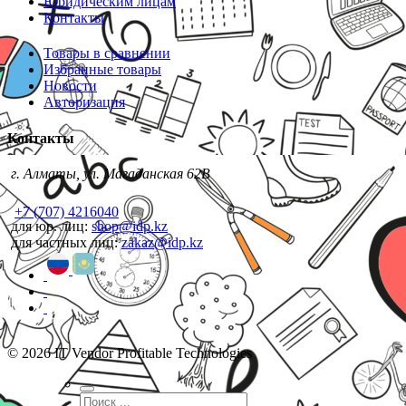
Юридическим лицам
Контакты
Товары в сравнении
Избранные товары
Новости
Авторизация
Контакты
г. Алматы, ул. Магаданская 62В
+7 (707) 4216040
для юр. лиц:
shop@idp.kz
для частных лиц:
zakaz@idp.kz
© 2026 IT Vendor Profitable Technologies