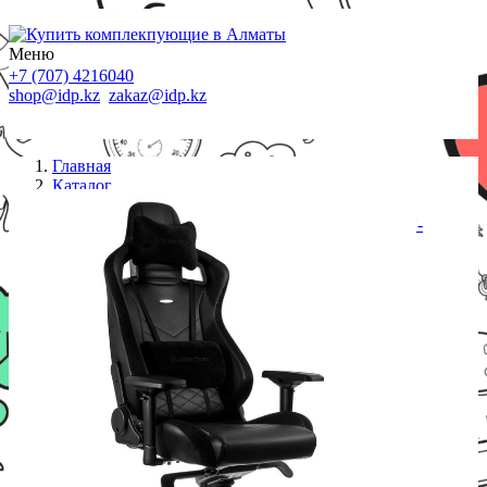
Меню
+7 (707) 4216040
shop@idp.kz
zakaz@idp.kz
Главная
Каталог
Кресла
Игровое кресло Noblechairs EPIC Black (NBL-PU-
BLA-002)