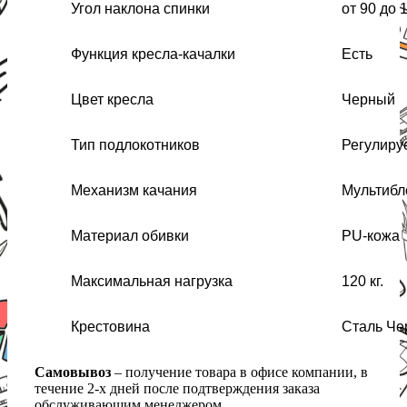
Угол наклона спинки
от 90 до 
Функция кресла-качалки
Есть
Цвет кресла
Черный
Тип подлокотников
Регулиру
Механизм качания
Мультибл
Материал обивки
PU-кожа
Максимальная нагрузка
120 кг.
Крестовина
Сталь Че
Самовывоз
– получение товара в офисе компании, в
течение 2-х дней после подтверждения заказа
обслуживающим менеджером.