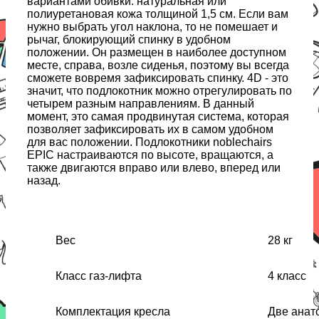
вариантами обивки: натуральная или
полиуретановая кожа толщиной 1,5 см. Если вам
нужно выбрать угол наклона, то не помешает и
рычаг, блокирующий спинку в удобном
положении. Он размещен в наиболее доступном
месте, справа, возле сиденья, поэтому вы всегда
сможете вовремя зафиксировать спинку. 4D - это
значит, что подлокотник можно отрегулировать по
четырем разным направлениям. В данный
момент, это самая продвинутая система, которая
позволяет зафиксировать их в самом удобном
для вас положении. Подлокотники noblechairs
EPIC настраиваются по высоте, вращаются, а
также двигаются вправо или влево, вперед или
назад.
Вес
28 кг
Класс газ-лифта
4 класс
Комплектация кресла
Две анат