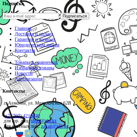
Подписка
Подписаться
Главная
Доставка и оплата
Гарантия и возврат
Юридическим лицам
Контакты
Товары в сравнении
Избранные товары
Новости
Авторизация
Контакты
г. Алматы, ул. Магаданская 62В
+7 (707) 4216040
для юр. лиц:
shop@idp.kz
для частных лиц:
zakaz@idp.kz