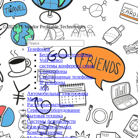
© 2026 IT Vendor Profitable Technologies
Телефония
Беспроводные телефоны
VoIP-шлюз
системы конференц связи
Спикерфоны
Стационарные телефоны
IP телефоны
АТС
Автомобильная электроника
Мебель
Расходные материалы
Серверное оборудование
Бытовая техника
Системы безопасности
Развлечения и отдых
Комплектующие
Мобильные устройства