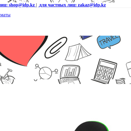
лиц: shop@idp.kz
|
для частных лиц: zakaz@idp.kz
E, ПУ экокожа, Вид наполнителя: губчатая пена высокой плотно
ации, Черный-зеленый