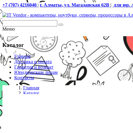
+7 (707) 4216040
|
г. Алматы, ул. Магаданская 62В
|
для юр. 
Меню
Каталог
Главная
Доставка и оплата
Гарантия и возврат
Юридическим лицам
Контакты
Главная
Каталог
Кресла
Игровое компьютерное кресло, DX Racer, OH/RW106/N
качания: топ-ган, Прорезиненные колеса в комплект