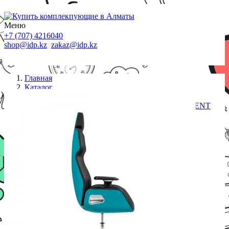
Меню
+7 (707) 4216040
shop@idp.kz
zakaz@idp.kz
Главная
Каталог
Кресла
Игровое компьютерное кресло Thermaltake ARGENT
E700 Ocean Blue GGC-ARG-BLLFDL-01