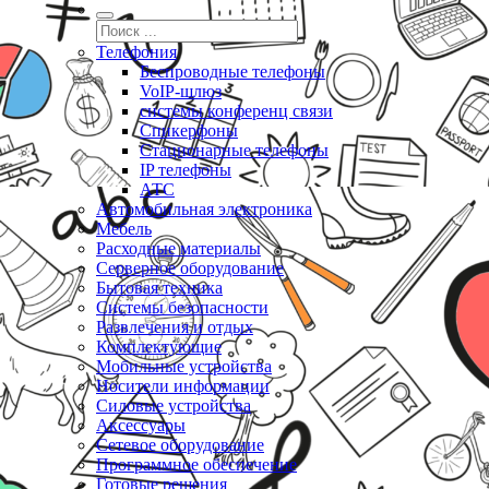
Телефония
Беспроводные телефоны
VoIP-шлюз
системы конференц связи
Спикерфоны
Стационарные телефоны
IP телефоны
АТС
Автомобильная электроника
Мебель
Расходные материалы
Серверное оборудование
Бытовая техника
Системы безопасности
Развлечения и отдых
Комплектующие
Мобильные устройства
Носители информации
Силовые устройства
Аксессуары
Сетевое оборудование
Программное обеспечение
Готовые решения