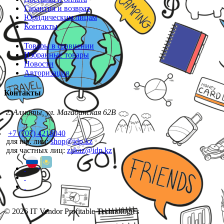
Гарантия и возврат
Юридическим лицам
Контакты
Товары в сравнении
Избранные товары
Новости
Авторизация
Контакты
г. Алматы, ул. Магаданская 62В
+7 (707) 4216040
для юр. лиц:
shop@idp.kz
для частных лиц:
zakaz@idp.kz
© 2026 IT Vendor Profitable Technologies