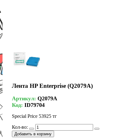
Лента HP Enterprise (Q2079A)
Артикул:
Q2079A
Код:
ID79704
Special Price
53925 тг
Кол-во:
Добавить в корзину