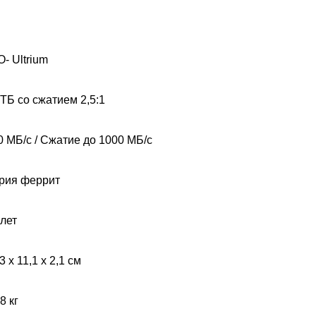
O- Ultrium
 ТБ со сжатием 2,5:1
0 МБ/с / Сжатие до 1000 МБ/с
рия феррит
 лет
3 x 11,1 x 2,1 см
28 кг