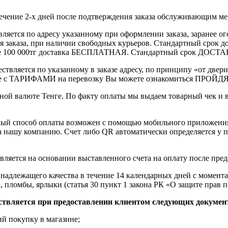
течение 2-х дней после подтверждения заказа обслуживающим м
вляется по адресу указанному при оформлении заказа, заранее ог
ления заказа, при наличии свободных курьеров. Стандартный сро
выше 100 000тг доставка БЕСПЛАТНАЯ. Стандартный срок ДОСТАВ
ствляется по указанному в заказе адресу, по принципу «от двери
 с ТАРИФАМИ на перевозку Вы можете ознакомиться ПРОЙДЯ ПО
ной валюте Тенге. По факту оплаты мы выдаем товарный чек и 
ный способ оплаты возможен с помощью мобильного приложени
на нашу компанию. Счет либо QR автоматически определяется у п
вляется на основании выставленного счета на оплату после пре
надлежащего качества в течение 14 календарных дней с момента
, пломбы, ярлыки (статья 30 пункт 1 закона РК «О защите прав п
ствляется при предоставлении клиентом следующих докумен
й покупку в магазине;