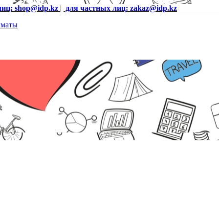
лиц: shop@idp.kz
|
для частных лиц: zakaz@idp.kz