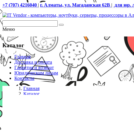
+7 (707) 4216040
|
г. Алматы, ул. Магаданская 62В
|
для юр. 
Меню
Каталог
Главная
Доставка и оплата
Гарантия и возврат
Юридическим лицам
Контакты
Главная
Каталог
СХД
Лента HP Enterprise (Q2079A)