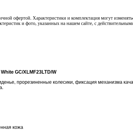
ичной офертой. Характеристики и комплектация могут изменять
актеристик и фото, указанных на нашем сайте, с действительны
 White GC/XLMF23LTD/W
сиденье, прорезиненные колесики, фиксация механизма кач
а.
енная кожа