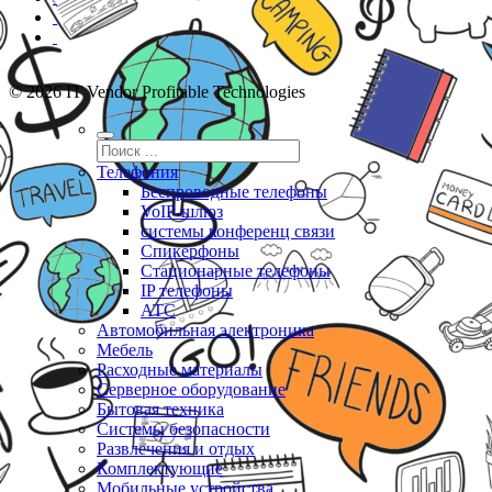
© 2026 IT Vendor Profitable Technologies
Телефония
Беспроводные телефоны
VoIP-шлюз
системы конференц связи
Спикерфоны
Стационарные телефоны
IP телефоны
АТС
Автомобильная электроника
Мебель
Расходные материалы
Серверное оборудование
Бытовая техника
Системы безопасности
Развлечения и отдых
Комплектующие
Мобильные устройства