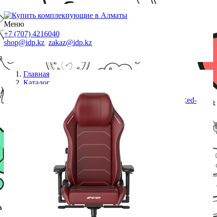
Меню
+7 (707) 4216040
shop@idp.kz
zakaz@idp.kz
Главная
Каталог
Кресла
Игровое компьютерное кресло DXRacer Master Red-
XL GC/XLMF23LTD/R