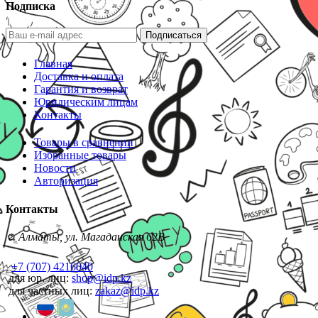
Подписка
Подписаться
Главная
Доставка и оплата
Гарантия и возврат
Юридическим лицам
Контакты
Товары в сравнении
Избранные товары
Новости
Авторизация
Контакты
г. Алматы, ул. Магаданская 62В
+7 (707) 4216040
для юр. лиц:
shop@idp.kz
для частных лиц:
zakaz@idp.kz