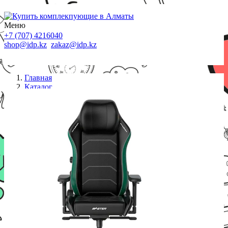
Меню
+7 (707) 4216040
shop@idp.kz
zakaz@idp.kz
Главная
Каталог
Кресла
Игровое компьютерное кресло DXRacer Master
Black&Green-Plus/XL GC/XLMF23LTD/NE