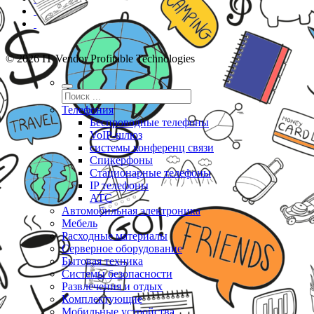
© 2026 IT Vendor Profitable Technologies
Телефония
Беспроводные телефоны
VoIP-шлюз
системы конференц связи
Спикерфоны
Стационарные телефоны
IP телефоны
АТС
Автомобильная электроника
Мебель
Расходные материалы
Серверное оборудование
Бытовая техника
Системы безопасности
Развлечения и отдых
Комплектующие
Мобильные устройства