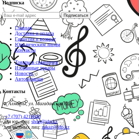
Подписка
Подписаться
Главная
Доставка и оплата
Гарантия и возврат
Юридическим лицам
Контакты
Товары в сравнении
Избранные товары
Новости
Авторизация
Контакты
г. Алматы, ул. Магаданская 62В
+7 (707) 4216040
для юр. лиц:
shop@idp.kz
для частных лиц:
zakaz@idp.kz