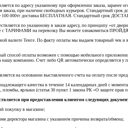
вляется по адресу указанному при оформлении заказа, заранее ог
ления заказа, при наличии свободных курьеров. Стандартный сро
выше 100 000тг доставка БЕСПЛАТНАЯ. Стандартный срок ДОСТАВ
ствляется по указанному в заказе адресу, по принципу «от двери
 с ТАРИФАМИ на перевозку Вы можете ознакомиться ПРОЙДЯ ПО
ной валюте Тенге. По факту оплаты мы выдаем товарный чек и 
ный способ оплаты возможен с помощью мобильного приложени
на нашу компанию. Счет либо QR автоматически определяется у п
вляется на основании выставленного счета на оплату после пре
надлежащего качества в течение 14 календарных дней с момента
, пломбы, ярлыки (статья 30 пункт 1 закона РК «О защите прав п
ствляется при предоставлении клиентом следующих докумен
й покупку в магазине;
имя директора магазина с указанием причины возврата/обмена;