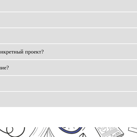
онкретный проект?
ние?