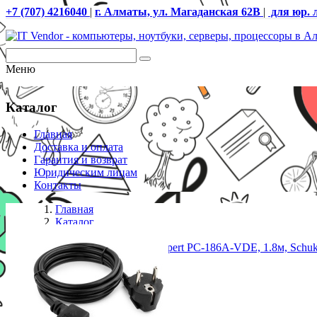
+7 (707) 4216040
|
г. Алматы, ул. Магаданская 62В
|
для юр. 
Меню
Каталог
Главная
Доставка и оплата
Гарантия и возврат
Юридическим лицам
Контакты
Главная
Каталог
Кабели
Кабель питания Cablexpert PC-186A-VDE, 1.8м, Schuk