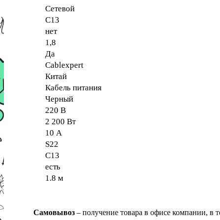
Сетевой
C13
нет
1,8
Да
Cablexpert
Китай
Кабель питания
Черный
220 B
2 200 Вт
10 А
S22
C13
есть
1.8 м
Самовывоз
– получение товара в офисе компании, в 