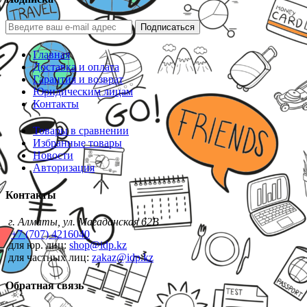
Подписаться
Главная
Доставка и оплата
Гарантия и возврат
Юридическим лицам
Контакты
Товары в сравнении
Избранные товары
Новости
Авторизация
Контакты
г. Алматы, ул. Магаданская 62В
+7 (707) 4216040
для юр. лиц:
shop@idp.kz
для частных лиц:
zakaz@idp.kz
Обратная связь