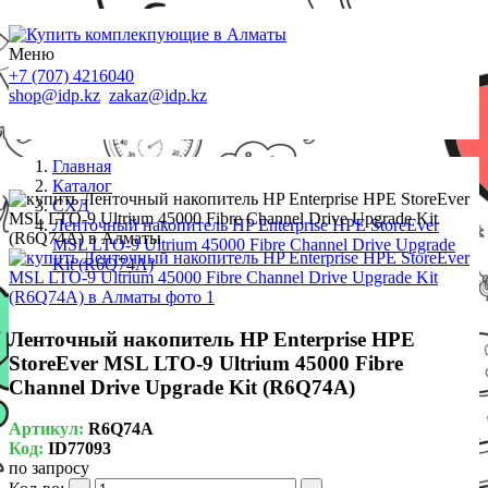
Меню
+7 (707) 4216040
shop@idp.kz
zakaz@idp.kz
Главная
Каталог
СХД
Ленточный накопитель HP Enterprise HPE StoreEver
MSL LTO-9 Ultrium 45000 Fibre Channel Drive Upgrade
Kit (R6Q74A)
Ленточный накопитель HP Enterprise HPE
StoreEver MSL LTO-9 Ultrium 45000 Fibre
Channel Drive Upgrade Kit (R6Q74A)
Артикул:
R6Q74A
Код:
ID77093
по запросу