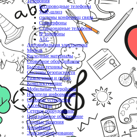
Телефония
Беспроводные телефоны
VoIP-шлюз
системы конференц связи
Спикерфоны
Стационарные телефоны
IP телефоны
АТС
Автомобильная электроника
Мебель
Расходные материалы
Серверное оборудование
Бытовая техника
Системы безопасности
Развлечения и отдых
Комплектующие
Мобильные устройства
Носители информации
Силовые устройства
Аксессуары
Сетевое оборудование
Программное обеспечение
Готовые решения
Периферия
Электрооборудование