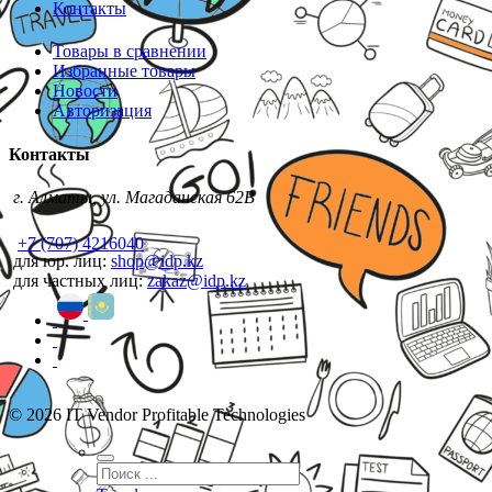
Контакты
Товары в сравнении
Избранные товары
Новости
Авторизация
Контакты
г. Алматы, ул. Магаданская 62В
+7 (707) 4216040
для юр. лиц:
shop@idp.kz
для частных лиц:
zakaz@idp.kz
© 2026 IT Vendor Profitable Technologies