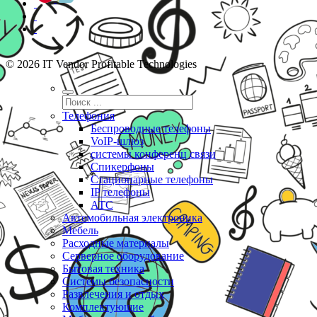
© 2026 IT Vendor Profitable Technologies
Телефония
Беспроводные телефоны
VoIP-шлюз
системы конференц связи
Спикерфоны
Стационарные телефоны
IP телефоны
АТС
Автомобильная электроника
Мебель
Расходные материалы
Серверное оборудование
Бытовая техника
Системы безопасности
Развлечения и отдых
Комплектующие