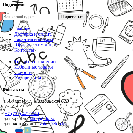
Подписка
Подписаться
Главная
Доставка и оплата
Гарантия и возврат
Юридическим лицам
Контакты
Товары в сравнении
Избранные товары
Новости
Авторизация
Контакты
г. Алматы, ул. Магаданская 62В
+7 (707) 4216040
для юр. лиц:
shop@idp.kz
для частных лиц:
zakaz@idp.kz