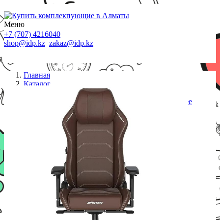
Меню
+7 (707) 4216040
shop@idp.kz
zakaz@idp.kz
Главная
Каталог
Кресла
Игровое кресло DX Racer MAS-I238S-C-A3 coffee