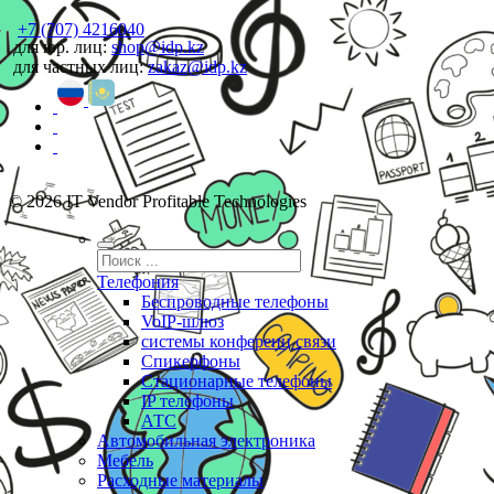
+7 (707) 4216040
для юр. лиц:
shop@idp.kz
для частных лиц:
zakaz@idp.kz
© 2026 IT Vendor Profitable Technologies
Телефония
Беспроводные телефоны
VoIP-шлюз
системы конференц связи
Спикерфоны
Стационарные телефоны
IP телефоны
АТС
Автомобильная электроника
Мебель
Расходные материалы