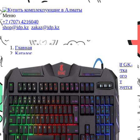
Меню
+7 (707) 4216040
shop@idp.kz
zakaz@idp.kz
Главная
Каталог
Клавиатуры проводные
Клавиатура проводная игровая Defender Werewolf GK-
120DL, ENG/RUS, USB, RGB подсветка, Подсветка
символов и клавиш, Горячие клавиши для быстрого
доступа к офисным, мультимедийным и интернет
приложениям, Угол наклона клавиатуры регулируется
с помощью н