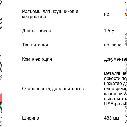
Разъемы для наушников и
нет
микрофона
Длина кабеля
1.5 м
Тип питания
по шине
Комплектация
документа
металличес
яркости п
нажатие д
Особенности, дополнительно
одновреме
клавиши W
высоты кл
USB-разъ
Ширина
483 мм