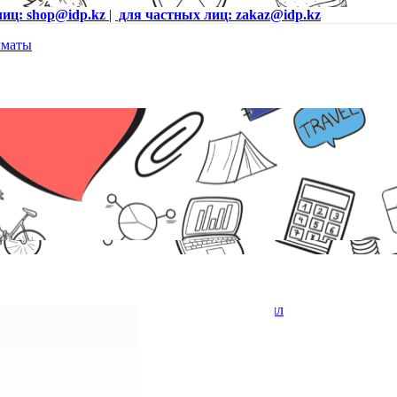
лиц: shop@idp.kz
|
для частных лиц: zakaz@idp.kz
ань, 140 кг, 2D, 90°-150°, крестовина металл