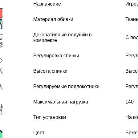
Назначение
Игро
Материал обивки
Ткан
Декоративные подушки в
С по
комплекте
Регулировка спинки
Регу
Высота спинки
Высо
Регулируемые подлокотники
Регу
Максимальная нагрузка
140
Тип установки
На к
Цвет
Беже