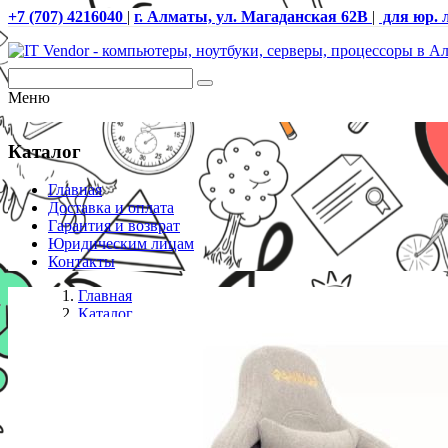
+7 (707) 4216040
|
г. Алматы, ул. Магаданская 62В
|
для юр. 
Меню
Каталог
Главная
Доставка и оплата
Гарантия и возврат
Юридическим лицам
Контакты
Главная
Каталог
Кресла
Кресло игровое Gamdias ZELUS M2 Weave, бежевый, тк