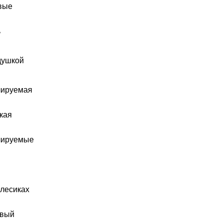
вые
ь
душкой
лируемая
кая
лируемые
олесиках
вый