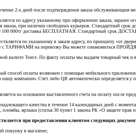
течение 2-х дней после подтверждения заказа обслуживающим м
вляется по адресу указанному при оформлении заказа, заранее ог
ления заказа, при наличии свободных курьеров. Стандартный сро
выше 100 000тг доставка БЕСПЛАТНАЯ. Стандартный срок ДОСТАВ
ствляется по указанному в заказе адресу, по принципу «от двери
 с ТАРИФАМИ на перевозку Вы можете ознакомиться ПРОЙДЯ ПО
ной валюте Тенге. По факту оплаты мы выдаем товарный чек и 
ный способ оплаты возможен с помощью мобильного приложени
на нашу компанию. Счет либо QR автоматически определяется у п
вляется на основании выставленного счета на оплату после пре
надлежащего качества в течение 14 календарных дней с момента
, пломбы, ярлыки (статья 30 пункт 1 закона РК «О защите прав п
ствляется при предоставлении клиентом следующих докумен
й покупку в магазине;