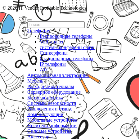
© 2026 IT Vendor Profitable Technologies
Телефония
Беспроводные телефоны
VoIP-шлюз
системы конференц связи
Спикерфоны
Стационарные телефоны
IP телефоны
АТС
Автомобильная электроника
Мебель
Расходные материалы
Серверное оборудование
Бытовая техника
Системы безопасности
Развлечения и отдых
Комплектующие
Мобильные устройства
Носители информации
Силовые устройства
Аксессуары