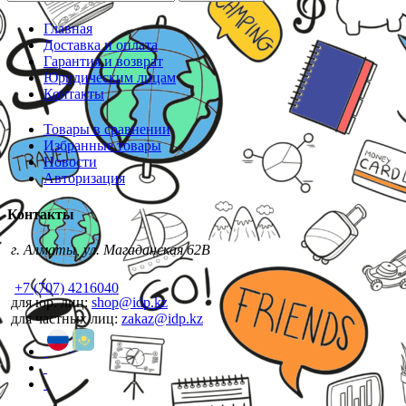
Главная
Доставка и оплата
Гарантия и возврат
Юридическим лицам
Контакты
Товары в сравнении
Избранные товары
Новости
Авторизация
Контакты
г. Алматы, ул. Магаданская 62В
+7 (707) 4216040
для юр. лиц:
shop@idp.kz
для частных лиц:
zakaz@idp.kz