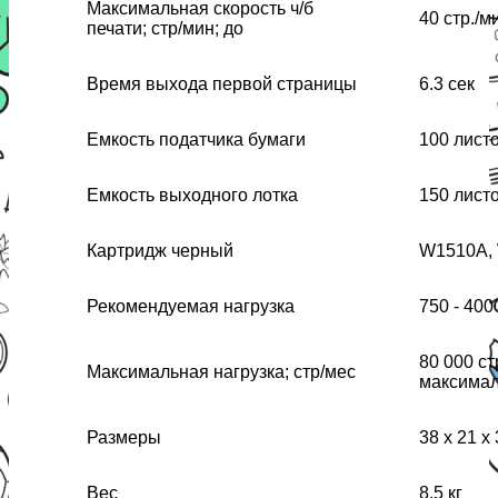
Максимальная скорость ч/б
40 стр./м
печати; стр/мин; до
Время выхода первой страницы
6.3 сек
Емкость податчика бумаги
100 лист
Емкость выходного лотка
150 лист
Картридж черный
W1510A,
Рекомендуемая нагрузка
750 - 400
80 000 ст
Максимальная нагрузка; стр/мес
максимал
Размеры
38 х 21 х
Вес
8.5 кг