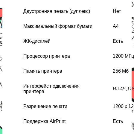
Двустронняя печать (дуплекс)
Нет
Максимальный формат бумаги
А4
ЖК-дисплей
Есть
Процессор принтера
1200 МГц
Память принтера
256 Мб
Интерфейс подключения
RJ-45, U
принтера
Разрешение печати
1200 x 12
Поддержка AirPrint
Есть