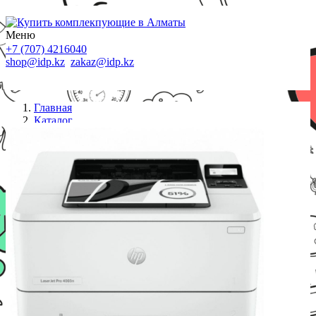
Меню
+7 (707) 4216040
shop@idp.kz
zakaz@idp.kz
Главная
Каталог
Принтеры лазерные
HP 2Z611A HP LaserJet Pro 4003n Printer