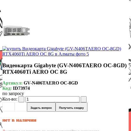
Видеокарта Gigabyte (GV-N406TAERO OC-8GD)
RTX4060Ti AERO OC 8G
Артикул:
GV-N406TAERO OC-8GD
Код:
ID73974
по запросу
Кол-во:
Задать вопрос
Получить скидку
нет в наличии