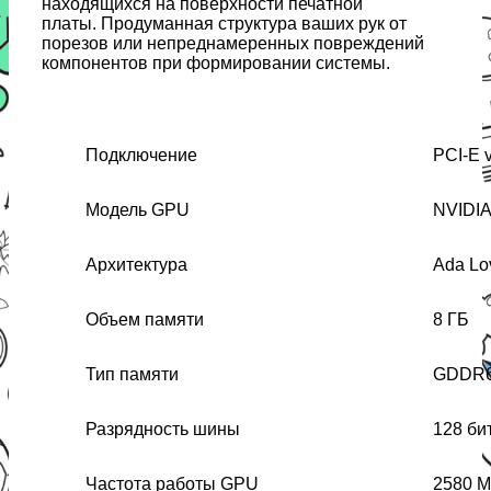
находящихся на поверхности печатной
платы. Продуманная структура ваших рук от
порезов или непреднамеренных повреждений
компонентов при формировании системы.
Подключение
PCI-E v
Модель GPU
NVIDIA
Архитектура
Ada Lo
Объем памяти
8 ГБ
Тип памяти
GDDR
Разрядность шины
128 би
Частота работы GPU
2580 