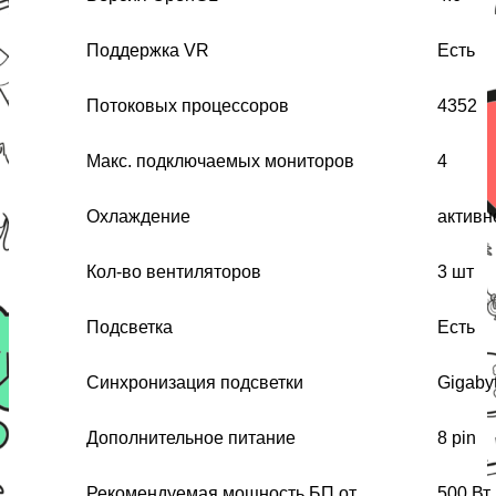
Поддержка VR
Есть
Потоковых процессоров
4352
Макс. подключаемых мониторов
4
Охлаждение
активн
Кол-во вентиляторов
3 шт
Подсветка
Есть
Синхронизация подсветки
Gigaby
Дополнительное питание
8 pin
Рекомендуемая мощность БП от
500 Вт