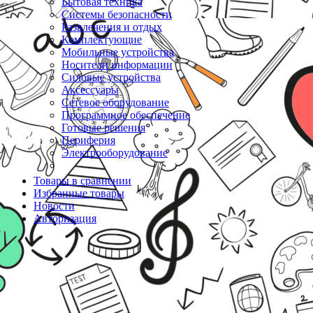
Бытовая техника
Системы безопасности
Развлечения и отдых
Комплектующие
Мобильные устройства
Носители информации
Силовые устройства
Аксессуары
Сетевое оборудование
Программное обеспечение
Готовые решения
Периферия
Электрооборудование
Товары в сравнении
Избранные товары
Новости
Авторизация