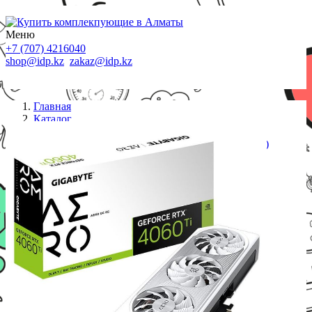
Меню
+7 (707) 4216040
shop@idp.kz
zakaz@idp.kz
Главная
Каталог
Видеокарты
Видеокарта Gigabyte (GV-N406TAERO OC-8GD)
RTX4060Ti AERO OC 8G