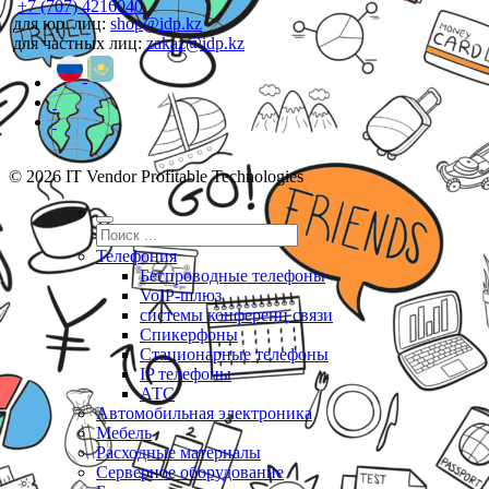
+7 (707) 4216040
для юр. лиц:
shop@idp.kz
для частных лиц:
zakaz@idp.kz
© 2026 IT Vendor Profitable Technologies
Телефония
Беспроводные телефоны
VoIP-шлюз
системы конференц связи
Спикерфоны
Стационарные телефоны
IP телефоны
АТС
Автомобильная электроника
Мебель
Расходные материалы
Серверное оборудование