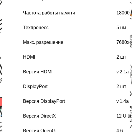
Частота работы памяти
18000
Техпроцесс
5 нм
Макс. разрешение
7680x4
HDMI
2 шт
Версия HDMI
v.2.1a
DisplayPort
2 шт
Версия DisplayPort
v.1.4a
Версия DirectX
12 Ulti
Версия OpenGL
4.6