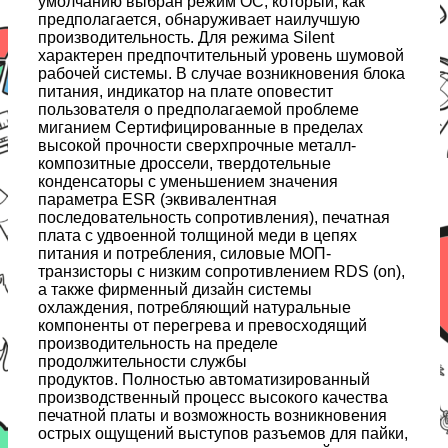
умолчанию выбран режим OC, который, как
предполагается, обнаруживает наилучшую
производительность. Для режима Silent
характерен предпочтительный уровень шумовой
рабочей системы. В случае возникновения блока
питания, индикатор на плате оповестит
пользователя о предполагаемой проблеме
миганием Сертифицированные в пределах
высокой прочности сверхпрочные металл-
композитные дроссели, твердотельные
конденсаторы с уменьшением значения
параметра ESR (эквивалентная
последовательность сопротивления), печатная
плата с удвоенной толщиной меди в цепях
питания и потребления, силовые МОП-
транзисторы с низким сопротивлением RDS (on),
а также фирменный дизайн системы
охлаждения, потребляющий натуральные
компоненты от перегрева и превосходящий
производительность на пределе
продолжительности службы
продуктов. Полностью автоматизированный
производственный процесс высокого качества
печатной платы и возможность возникновения
острых ощущений выступов разъемов для пайки,