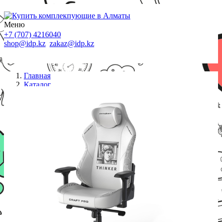
Меню
+7 (707) 4216040
shop@idp.kz
zakaz@idp.kz
Главная
Каталог
Кресла
Игровое компьютерное кресло DX Racer
CRA/PRO/W/Thinker