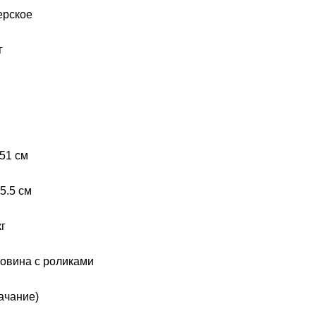
ерское
г
м
м
51 см
55.5 см
кг
товина с роликами
(качание)