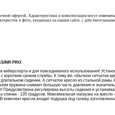
ичной офертой. Характеристики и комплектация могут изменять
актеристик и фото, указанных на нашем сайте, с действительны
R1S/NR PRO
для киберспорта и для повседневного использования! Устан
 с коротким сроком службы. К тому же, обычное сетчатое кр
 длительном сидении. А сетчатое кресло из стальной рамы A
азом пружина снимает большую часть давления и значительн
ит! Предусмотрена регулировка высоты сидения и установк
а спинки - 135 градусов. Максимальная нагрузка на кресло -
В комплект кресла входит подушка под голову, изготовленн