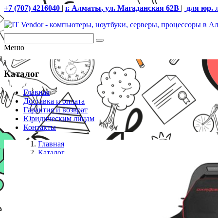
+7 (707) 4216040
|
г. Алматы, ул. Магаданская 62В
|
для юр. 
Меню
Каталог
Главная
Доставка и оплата
Гарантия и возврат
Юридическим лицам
Контакты
Главная
Каталог
Кресла
Игровое компьютерное кресло DX Racer AIR/R1S/N