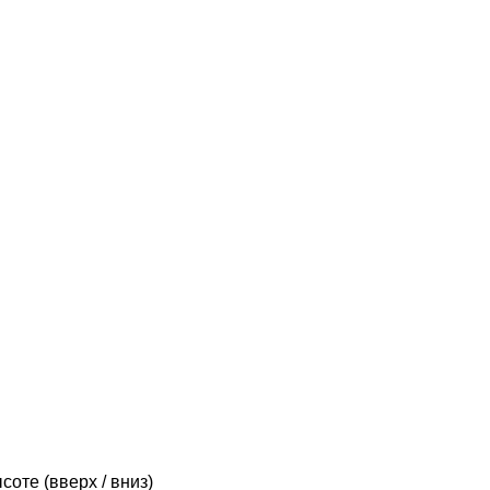
м
соте (вверх / вниз)