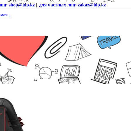
лиц: shop@idp.kz
|
для частных лиц: zakaz@idp.kz
R PRO