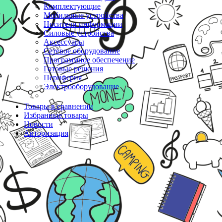
Комплектующие
Мобильные устройства
Носители информации
Силовые устройства
Аксессуары
Сетевое оборудование
Программное обеспечение
Готовые решения
Периферия
Электрооборудование
Товары в сравнении
Избранные товары
Новости
Авторизация