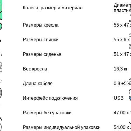
Диамет
Колеса, размер и материал
пластик
Размеры кресла
55 x 47
Размеры спинки
55 x 6 x
Размеры сиденья
51 x 47 
Вес кресла
16.3 кг
Длина кабеля
0.8 ±5%
Интерфейс подключения
USB
Размеры без упаковки
47.00 x 
Размеры индивидуальной упаковки
54.00 x 