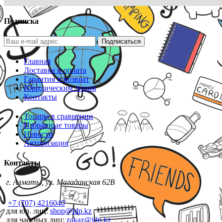
Подписка
Подписаться
Главная
Доставка и оплата
Гарантия и возврат
Юридическим лицам
Контакты
Товары в сравнении
Избранные товары
Новости
Авторизация
Контакты
г. Алматы, ул. Магаданская 62В
+7 (707) 4216040
для юр. лиц:
shop@idp.kz
для частных лиц:
zakaz@idp.kz