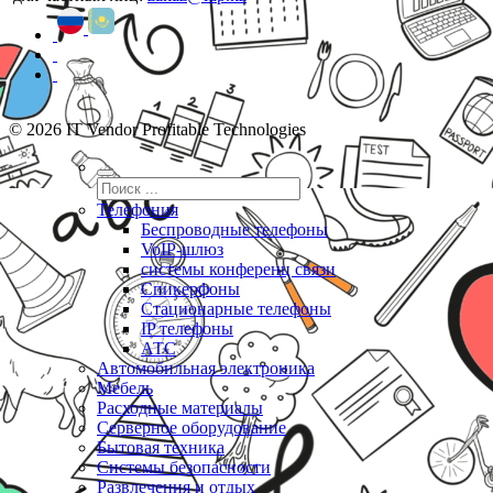
© 2026 IT Vendor Profitable Technologies
Телефония
Беспроводные телефоны
VoIP-шлюз
системы конференц связи
Спикерфоны
Стационарные телефоны
IP телефоны
АТС
Автомобильная электроника
Мебель
Расходные материалы
Серверное оборудование
Бытовая техника
Системы безопасности
Развлечения и отдых