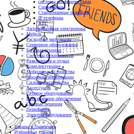
системы конференц связи
Спикерфоны
Стационарные телефоны
IP телефоны
АТС
Автомобильная электроника
Мебель
Расходные материалы
Серверное оборудование
Бытовая техника
Системы безопасности
Развлечения и отдых
Комплектующие
Мобильные устройства
Носители информации
Силовые устройства
Аксессуары
Сетевое оборудование
Программное обеспечение
Готовые решения
Периферия
Электрооборудование
Товары в сравнении
Избранные товары