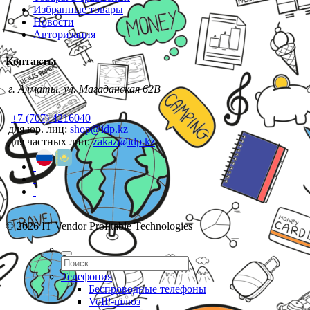
Избранные товары
Новости
Авторизация
Контакты
г. Алматы, ул. Магаданская 62В
+7 (707) 4216040
для юр. лиц:
shop@idp.kz
для частных лиц:
zakaz@idp.kz
© 2026 IT Vendor Profitable Technologies
Телефония
Беспроводные телефоны
VoIP-шлюз