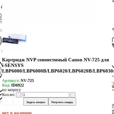
Картридж NVP совместимый Canon NV-725 для
i-SENSYS
LBP6000/LBP6000B/LBP6020/LBP6020B/LBP6030
Артикул:
NV-725
Код:
ID6922
по запросу
Кол-во:
Задать вопрос
Получить скидку
нет в наличии