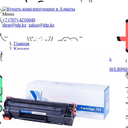
Меню
+7 (707) 4216040
shop@idp.kz
zakaz@idp.kz
Главная
Каталог
Картриджи Canon
Картридж NVP совместимый Canon NV-725 для i-
SENSYS
LBP6000/LBP6000B/LBP6020/LBP6020B/LBP6030/LBP60