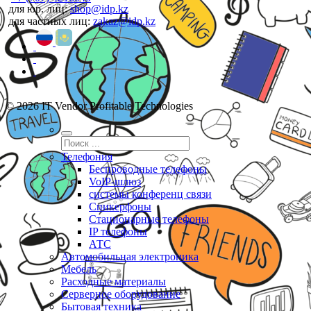
для юр. лиц:
shop@idp.kz
для частных лиц:
zakaz@idp.kz
© 2026 IT Vendor Profitable Technologies
Телефония
Беспроводные телефоны
VoIP-шлюз
системы конференц связи
Спикерфоны
Стационарные телефоны
IP телефоны
АТС
Автомобильная электроника
Мебель
Расходные материалы
Серверное оборудование
Бытовая техника