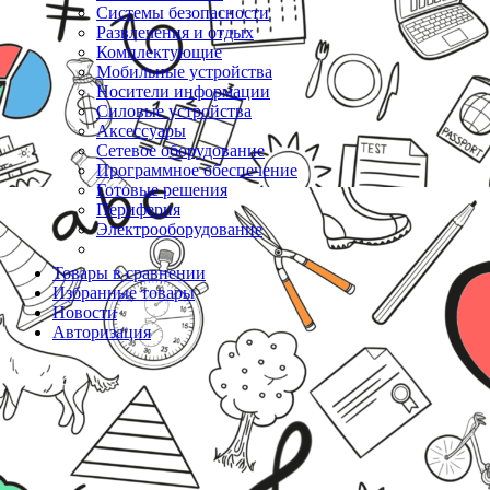
Системы безопасности
Развлечения и отдых
Комплектующие
Мобильные устройства
Носители информации
Силовые устройства
Аксессуары
Сетевое оборудование
Программное обеспечение
Готовые решения
Периферия
Электрооборудование
Товары в сравнении
Избранные товары
Новости
Авторизация