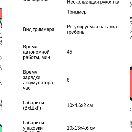
Нескользящая рукоятка
Триммер
Регулируемая насадка-
Вид триммера
гребень
Время
автономной
45
работы, мин
Время
зарядки
8
аккумулятора,
час
Габариты
10х4.6х2 см
(ВхШхГ)
Габариты
упаковки
10х13х4.6 см