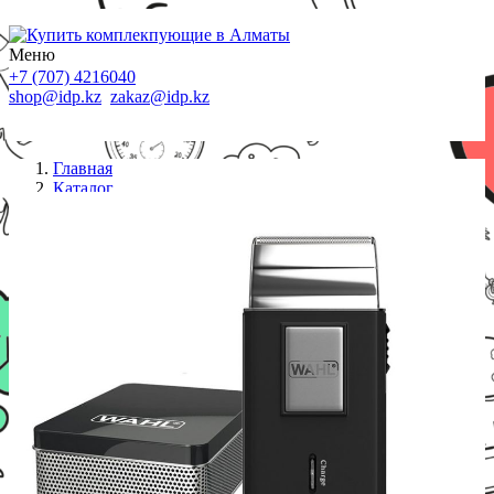
Меню
+7 (707) 4216040
shop@idp.kz
zakaz@idp.kz
Главная
Каталог
Машинка для стрижки
Машинка для стрижки волос Wahl Travel Shaver
черный