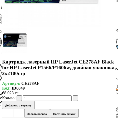
Картридж лазерный HP LaserJet CE278AF Black
for HP LaserJet P1566/P1606w, двойная упаковка,
2x2100стр
Артикул:
CE278AF
Код:
ID6849
68 023 тг
Кол-во:
Добавить в корзину
Задать вопрос
Получить скидку