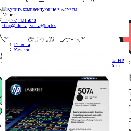
Меню
+7 (707) 4216040
shop@idp.kz
zakaz@idp.kz
Главная
Каталог
Картриджи HP
Картридж лазерный HP LaserJet CE278AF Black for HP
LaserJet P1566/P1606w, двойная упаковка, 2x2100стр