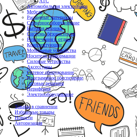
АТС
Автомобильная электроника
Мебель
Расходные материалы
Серверное оборудование
Бытовая техника
Системы безопасности
Развлечения и отдых
Комплектующие
Мобильные устройства
Носители информации
Силовые устройства
Аксессуары
Сетевое оборудование
Программное обеспечение
Готовые решения
Периферия
Электрооборудование
Товары в сравнении
Избранные товары
Новости
Авторизация