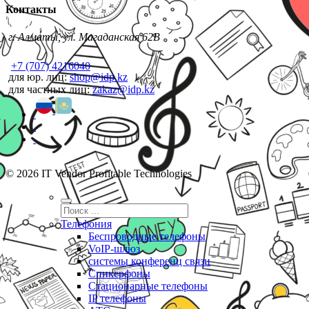
Контакты
г. Алматы, ул. Магаданская 62В
+7 (707) 4216040
для юр. лиц:
shop@idp.kz
для частных лиц:
zakaz@idp.kz
© 2026 IT Vendor Profitable Technologies
Телефония
Беспроводные телефоны
VoIP-шлюз
системы конференц связи
Спикерфоны
Стационарные телефоны
IP телефоны