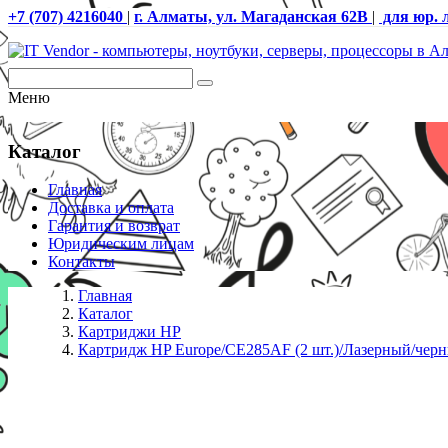
+7 (707) 4216040
|
г. Алматы, ул. Магаданская 62В
|
для юр. 
Меню
Каталог
Главная
Доставка и оплата
Гарантия и возврат
Юридическим лицам
Контакты
Главная
Каталог
Картриджи HP
Картридж HP Europe/CE285AF (2 шт.)/Лазерный/чер