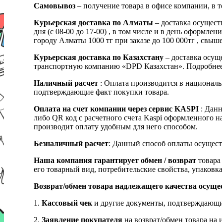
Самовывоз
– получение товара в офисе компании, в 
Курьерская доставка по Алматы
– доставка осущест
дня (с 08-00 до 17-00) , в том числе и в день оформ
городу Алматы 1000 тг при заказе до 100 000тг , с
Курьерская доставка по Казахстану
– доставка осуще
транспортную компанию «DPD Казахстан». Подробнее
Наличный расчет
: Оплата производится в националь
подтверждающие факт покупки товара.
Оплата на счет компании через сервис KASPI
: Дан
либо QR код с расчетного счета Kaspi оформленного 
производит оплату удобным для него способом.
Безналичный расчет
: Данный способ оплаты осущест
Наша компания гарантирует обмен / возврат
товара 
его товарный вид, потребительские свойства, упаковка
Возврат/обмен товара надлежащего качества осуще
1.
Кассовый чек
и другие документы, подтверждающи
2.
Заявление покупателя
на возврат/обмен товара на 