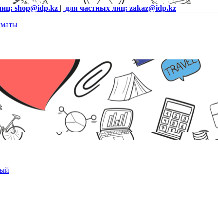
лиц: shop@idp.kz
|
для частных лиц: zakaz@idp.kz
ный