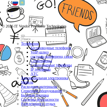
© 2026 IT Vendor Profitable Technologies
Телефония
Беспроводные телефоны
VoIP-шлюз
системы конференц связи
Спикерфоны
Стационарные телефоны
IP телефоны
АТС
Автомобильная электроника
Мебель
Расходные материалы
Серверное оборудование
Бытовая техника
Системы безопасности
Развлечения и отдых