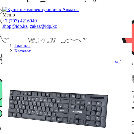
Меню
+7 (707) 4216040
shop@idp.kz
zakaz@idp.kz
Главная
Каталог
Клавиатуры беспроводные
Клавиатура беспроводная Wintek WS-KB-8203, рус/
англ/каз, чёрная