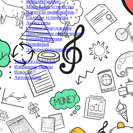
Комплектующие
Мобильные устройства
Носители информации
Силовые устройства
Аксессуары
Сетевое оборудование
Программное обеспечение
Готовые решения
Периферия
Электрооборудование
Товары в сравнении
Избранные товары
Новости
Авторизация