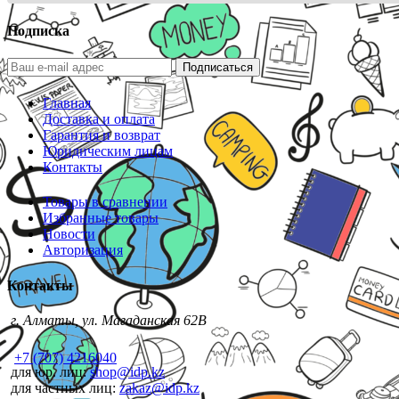
Подписка
Подписаться
Главная
Доставка и оплата
Гарантия и возврат
Юридическим лицам
Контакты
Товары в сравнении
Избранные товары
Новости
Авторизация
Контакты
г. Алматы, ул. Магаданская 62В
+7 (707) 4216040
для юр. лиц:
shop@idp.kz
для частных лиц:
zakaz@idp.kz