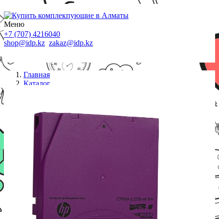
Меню
+7 (707) 4216040
shop@idp.kz
zakaz@idp.kz
Главная
Каталог
СХД
Картридж HP Enterprise (C7976A)