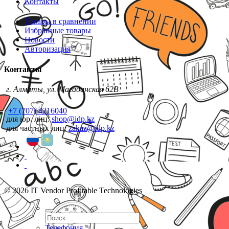
Контакты
Товары в сравнении
Избранные товары
Новости
Авторизация
Контакты
г. Алматы, ул. Магаданская 62В
+7 (707) 4216040
для юр. лиц:
shop@idp.kz
для частных лиц:
zakaz@idp.kz
© 2026 IT Vendor Profitable Technologies
Телефония