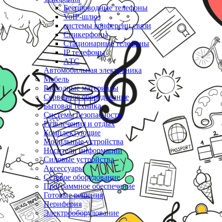
Беспроводные телефоны
VoIP-шлюз
системы конференц связи
Спикерфоны
Стационарные телефоны
IP телефоны
АТС
Автомобильная электроника
Мебель
Расходные материалы
Серверное оборудование
Бытовая техника
Системы безопасности
Развлечения и отдых
Комплектующие
Мобильные устройства
Носители информации
Силовые устройства
Аксессуары
Сетевое оборудование
Программное обеспечение
Готовые решения
Периферия
Электрооборудование