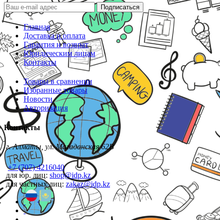
Подписаться
Главная
Доставка и оплата
Гарантия и возврат
Юридическим лицам
Контакты
Товары в сравнении
Избранные товары
Новости
Авторизация
Контакты
г. Алматы, ул. Магаданская 62В
+7 (707) 4216040
для юр. лиц:
shop@idp.kz
для частных лиц:
zakaz@idp.kz