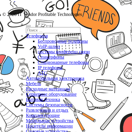
© 2026 IT Vendor Profitable Technologies
Телефония
Беспроводные телефоны
VoIP-шлюз
системы конференц связи
Спикерфоны
Стационарные телефоны
IP телефоны
АТС
Автомобильная электроника
Мебель
Расходные материалы
Серверное оборудование
Бытовая техника
Системы безопасности
Развлечения и отдых
Комплектующие
Мобильные устройства
Носители информации
Силовые устройства