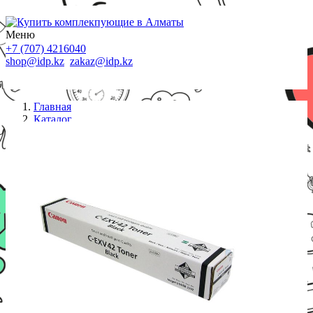
Меню
+7 (707) 4216040
shop@idp.kz
zakaz@idp.kz
Главная
Каталог
Картриджи Canon
Тонер Canon C-EXV42 (6908B002)