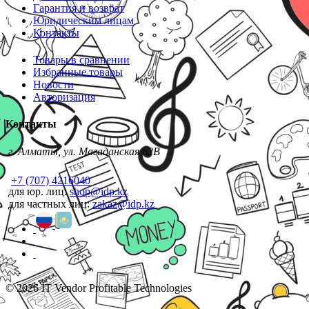
Гарантия и возврат
Юридическим лицам
Контакты
Товары в сравнении
Избранные товары
Новости
Авторизация
Контакты
г. Алматы, ул. Магаданская 62В
+7 (707) 4216040
для юр. лиц:
shop@idp.kz
для частных лиц:
zakaz@idp.kz
© 2026 IT Vendor Profitable Technologies