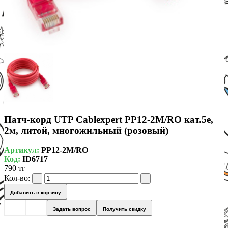
Патч-корд UTP Cablexpert PP12-2M/RO кат.5e,
2м, литой, многожильный (розовый)
Артикул:
PP12-2M/RO
Код:
ID6717
790 тг
Кол-во:
Добавить в корзину
Задать вопрос
Получить скидку