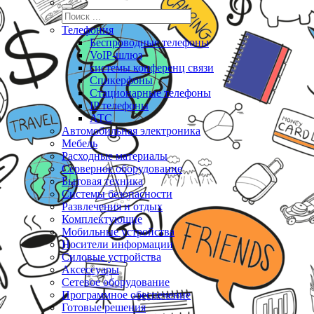
Телефония
Беспроводные телефоны
VoIP-шлюз
системы конференц связи
Спикерфоны
Стационарные телефоны
IP телефоны
АТС
Автомобильная электроника
Мебель
Расходные материалы
Серверное оборудование
Бытовая техника
Системы безопасности
Развлечения и отдых
Комплектующие
Мобильные устройства
Носители информации
Силовые устройства
Аксессуары
Сетевое оборудование
Программное обеспечение
Готовые решения