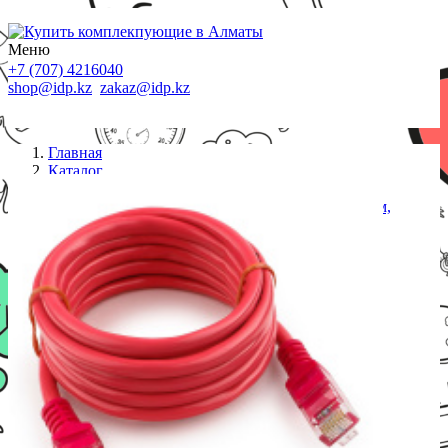
Меню
+7 (707) 4216040
shop@idp.kz
zakaz@idp.kz
Главная
Каталог
Патч-корды
Патч-корд UTP Cablexpert PP12-2M/RO кат.5e, 2м,
литой, многожильный (розовый)