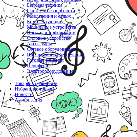
Бытовая техника
Системы безопасности
Развлечения и отдых
Комплектующие
Мобильные устройства
Носители информации
Силовые устройства
Аксессуары
Сетевое оборудование
Программное обеспечение
Готовые решения
Периферия
Электрооборудование
Товары в сравнении
Избранные товары
Новости
Авторизация