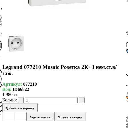
Legrand 077210 Mosaic Розетка 2К+З нем.ст.в/
заж.
Артикул:
077210
Код:
ID66822
1 980 тг
Кол-во:
Добавить в корзину
Задать вопрос
Получить скидку