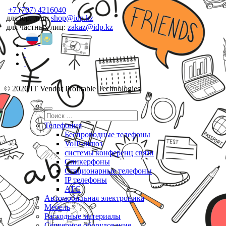
+7 (707) 4216040
для юр. лиц:
shop@idp.kz
для частных лиц:
zakaz@idp.kz
© 2026 IT Vendor Profitable Technologies
Телефония
Беспроводные телефоны
VoIP-шлюз
системы конференц связи
Спикерфоны
Стационарные телефоны
IP телефоны
АТС
Автомобильная электроника
Мебель
Расходные материалы
Серверное оборудование