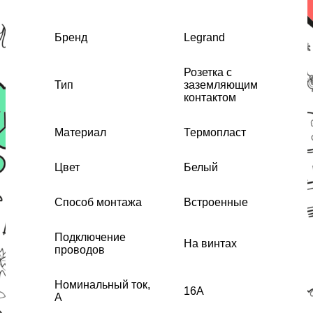
Бренд
Legrand
Розетка с
Тип
заземляющим
контактом
Мaтериал
Термопласт
Цвет
Белый
Спoсоб монтажа
Встроенные
Подключение
На винтах
проводов
Нoминальный ток,
16А
А