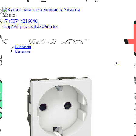
Меню
+7 (707) 4216040
shop@idp.kz
zakaz@idp.kz
Главная
Каталог
Электромонтажное оборудование
Legrand 077210 Mosaic Розетка 2К+З нем.ст.в/заж.