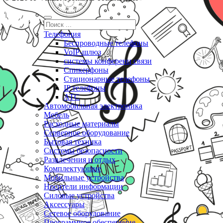
Телефония
Беспроводные телефоны
VoIP-шлюз
системы конференц связи
Спикерфоны
Стационарные телефоны
IP телефоны
АТС
Автомобильная электроника
Мебель
Расходные материалы
Серверное оборудование
Бытовая техника
Системы безопасности
Развлечения и отдых
Комплектующие
Мобильные устройства
Носители информации
Силовые устройства
Аксессуары
Сетевое оборудование
Программное обеспечение