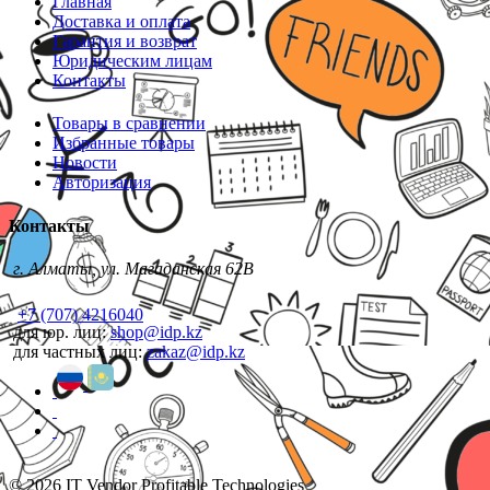
Главная
Доставка и оплата
Гарантия и возврат
Юридическим лицам
Контакты
Товары в сравнении
Избранные товары
Новости
Авторизация
Контакты
г. Алматы, ул. Магаданская 62В
+7 (707) 4216040
для юр. лиц:
shop@idp.kz
для частных лиц:
zakaz@idp.kz
© 2026 IT Vendor Profitable Technologies