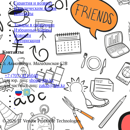
Гарантия и возврат
Юридическим лицам
Контакты
Товары в сравнении
Избранные товары
Новости
Авторизация
Контакты
г. Алматы, ул. Магаданская 62В
+7 (707) 4216040
для юр. лиц:
shop@idp.kz
для частных лиц:
zakaz@idp.kz
© 2026 IT Vendor Profitable Technologies