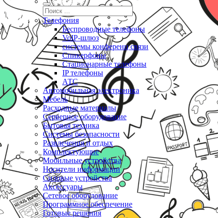
Телефония
Беспроводные телефоны
VoIP-шлюз
системы конференц связи
Спикерфоны
Стационарные телефоны
IP телефоны
АТС
Автомобильная электроника
Мебель
Расходные материалы
Серверное оборудование
Бытовая техника
Системы безопасности
Развлечения и отдых
Комплектующие
Мобильные устройства
Носители информации
Силовые устройства
Аксессуары
Сетевое оборудование
Программное обеспечение
Готовые решения