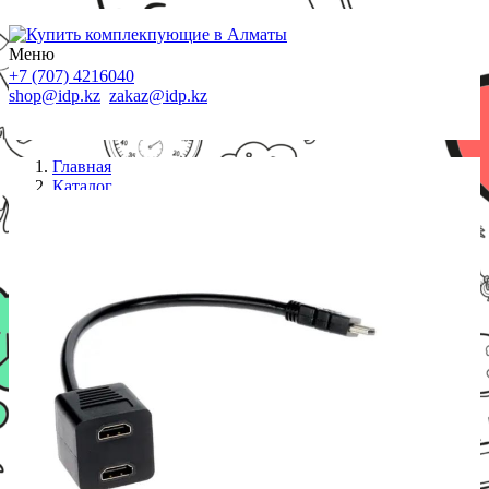
Меню
+7 (707) 4216040
shop@idp.kz
zakaz@idp.kz
Главная
Каталог
Сплиттеры
Разветвитель HDMI Cablexpert DSP-2PH4-002,
HD19F/2x19F, 1 компьютер => 2 монитора,
пасcивный, Full-H