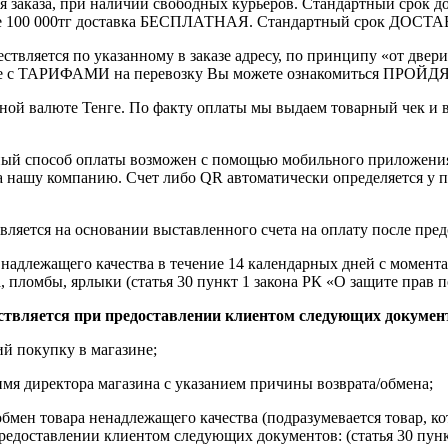
ления заказа, при наличии свободных курьеров. Стандартный сро
выше 100 000тг доставка БЕСПЛАТНАЯ. Стандартный срок ДОСТАВ
ствляется по указанному в заказе адресу, по принципу «от двери
 с ТАРИФАМИ на перевозку Вы можете ознакомиться ПРОЙДЯ ПО
ной валюте Тенге. По факту оплаты мы выдаем товарный чек и 
ный способ оплаты возможен с помощью мобильного приложени
на нашу компанию. Счет либо QR автоматически определяется у п
вляется на основании выставленного счета на оплату после пре
надлежащего качества в течение 14 календарных дней с момента
, пломбы, ярлыки (статья 30 пункт 1 закона РК «О защите прав п
ствляется при предоставлении клиентом следующих докумен
й покупку в магазине;
имя директора магазина с указанием причины возврата/обмена;
обмен товара ненадлежащего качества (подразумевается товар, 
редоставлении клиентом следующих документов: (статья 30 пунк