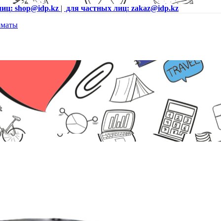
лиц: shop@idp.kz
|
для частных лиц: zakaz@idp.kz
king Station Pro 90325