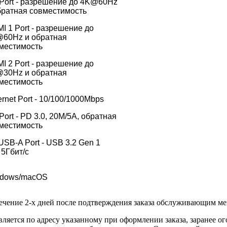
Port - разрешение до 4K@60Hz
братная совместимость
I 1 Port - разрешение до
60Hz и обратная
местимость
I 2 Port - разрешение до
30Hz и обратная
местимость
ernet Port - 10/100/1000Mbps
Port - PD 3.0, 20М/5A, обратная
местимость
 USB-A Port - USB 3.2 Gen 1
 5Гбит/с
dows/macOS
течение 2-х дней после подтверждения заказа обслуживающим м
вляется по адресу указанному при оформлении заказа, заранее ог