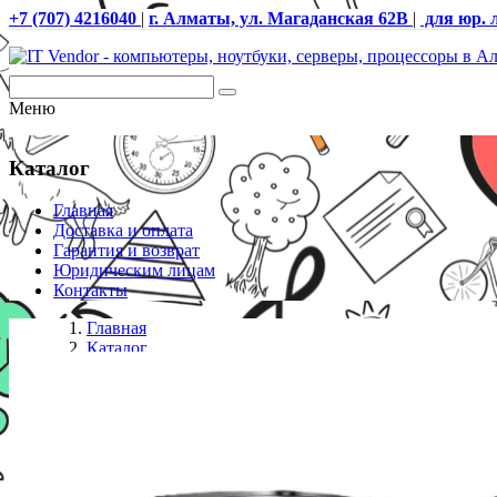
+7 (707) 4216040
|
г. Алматы, ул. Магаданская 62В
|
для юр. 
Меню
Каталог
Главная
Доставка и оплата
Гарантия и возврат
Юридическим лицам
Контакты
Главная
Каталог
Док станции
Док-станция UGREEN CM555 USB-C Multifunction Doc