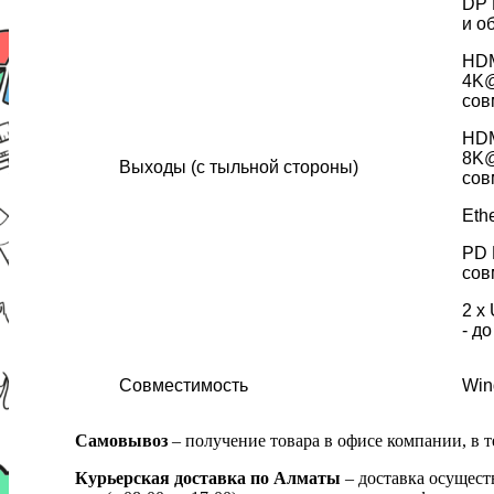
DP 
и о
HDM
4K@
сов
HDM
8K@
Выходы (с тыльной стороны)
сов
Eth
PD 
сов
2 x
- до
Совместимость
Win
Самовывоз
– получение товара в офисе компании, в 
Курьерская доставка по Алматы
– доставка осущест