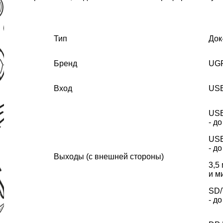
Тип
Док
Бренд
UG
Вход
US
USB
- д
USB
- д
Выходы (с внешней стороны)
3,5
и м
SD/
- д