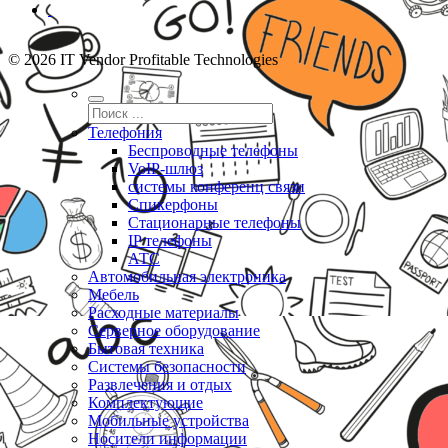
© 2026 IT Vendor Profitable Technologies
Телефония
Беспроводные телефоны
VoIP-шлюз
системы конференц связи
Спикерфоны
Стационарные телефоны
IP телефоны
АТС
Автомобильная электроника
Мебель
Расходные материалы
Серверное оборудование
Бытовая техника
Системы безопасности
Развлечения и отдых
Комплектующие
Мобильные устройства
Носители информации