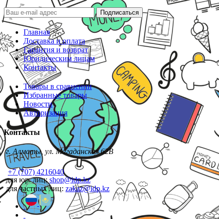
Подписаться
Главная
Доставка и оплата
Гарантия и возврат
Юридическим лицам
Контакты
Товары в сравнении
Избранные товары
Новости
Авторизация
Контакты
г. Алматы, ул. Магаданская 62В
+7 (707) 4216040
для юр. лиц:
shop@idp.kz
для частных лиц:
zakaz@idp.kz