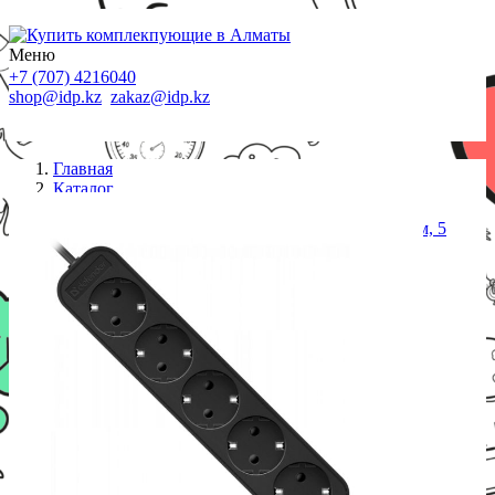
Меню
+7 (707) 4216040
shop@idp.kz
zakaz@idp.kz
Главная
Каталог
Сетевые фильтры
Удлинитель DEFENDER с заземлением M550 5 м, 5
розеток