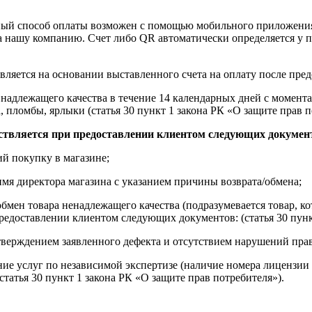
ный способ оплаты возможен с помощью мобильного приложени
на нашу компанию. Счет либо QR автоматически определяется у п
вляется на основании выставленного счета на оплату после пре
надлежащего качества в течение 14 календарных дней с момента
, пломбы, ярлыки (статья 30 пункт 1 закона РК «О защите прав п
ствляется при предоставлении клиентом следующих докумен
й покупку в магазине;
имя директора магазина с указанием причины возврата/обмена;
обмен товара ненадлежащего качества (подразумевается товар, 
редоставлении клиентом следующих документов: (статья 30 пунк
верждением заявленного дефекта и отсутствием нарушений пра
ние услуг по независимой экспертизе (наличие номера лицензии 
татья 30 пункт 1 закона РК «О защите прав потребителя»).