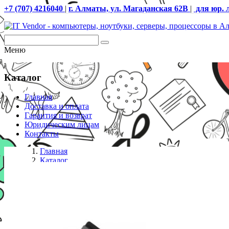
+7 (707) 4216040
|
г. Алматы, ул. Магаданская 62В
|
для юр. 
Меню
Каталог
Главная
Доставка и оплата
Гарантия и возврат
Юридическим лицам
Контакты
Главная
Каталог
Сетевые фильтры
Сетевой фильтр Defender ES LARGO - 5,0 М, 5 розет