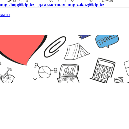
лиц: shop@idp.kz
|
для частных лиц: zakaz@idp.kz
ок, черный