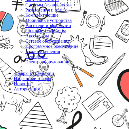
Системы безопасности
Развлечения и отдых
Комплектующие
Мобильные устройства
Носители информации
Силовые устройства
Аксессуары
Сетевое оборудование
Программное обеспечение
Готовые решения
Периферия
Электрооборудование
Товары в сравнении
Избранные товары
Новости
Авторизация