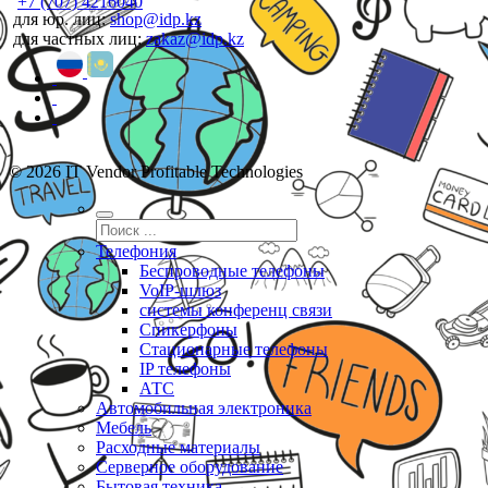
+7 (707) 4216040
для юр. лиц:
shop@idp.kz
для частных лиц:
zakaz@idp.kz
© 2026 IT Vendor Profitable Technologies
Телефония
Беспроводные телефоны
VoIP-шлюз
системы конференц связи
Спикерфоны
Стационарные телефоны
IP телефоны
АТС
Автомобильная электроника
Мебель
Расходные материалы
Серверное оборудование
Бытовая техника