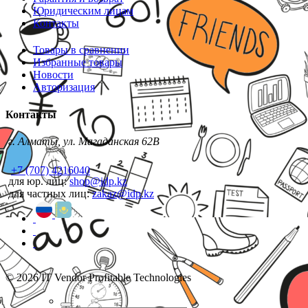
Юридическим лицам
Контакты
Товары в сравнении
Избранные товары
Новости
Авторизация
Контакты
г. Алматы, ул. Магаданская 62В
+7 (707) 4216040
для юр. лиц:
shop@idp.kz
для частных лиц:
zakaz@idp.kz
© 2026 IT Vendor Profitable Technologies