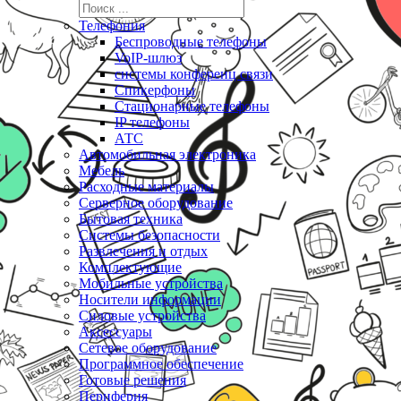
Телефония
Беспроводные телефоны
VoIP-шлюз
системы конференц связи
Спикерфоны
Стационарные телефоны
IP телефоны
АТС
Автомобильная электроника
Мебель
Расходные материалы
Серверное оборудование
Бытовая техника
Системы безопасности
Развлечения и отдых
Комплектующие
Мобильные устройства
Носители информации
Силовые устройства
Аксессуары
Сетевое оборудование
Программное обеспечение
Готовые решения
Периферия