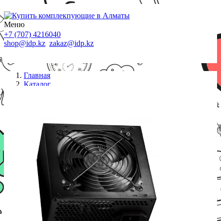
Меню
+7 (707) 4216040
shop@idp.kz
zakaz@idp.kz
Главная
Каталог
Блоки питания
Блок питания PCCooler HW600-NP, 600W, Non
Modular, 80+, Fan 120mm, HW600-NP