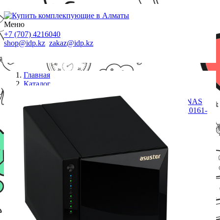
Меню
+7 (707) 4216040
shop@idp.kz
zakaz@idp.kz
Главная
Каталог
СХД
Сетевой накопитель ASUSTOR AS4004T 4-Bay NAS
1.6GHz Dual-Core ARM 2GB Gbe x2 10G x1 90IX0161-
BW3S10