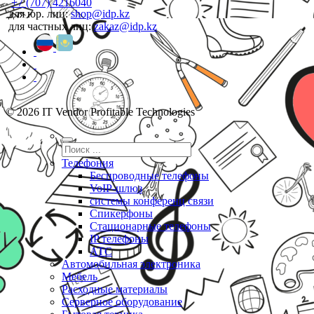
+7 (707) 4216040
для юр. лиц:
shop@idp.kz
для частных лиц:
zakaz@idp.kz
© 2026 IT Vendor Profitable Technologies
Телефония
Беспроводные телефоны
VoIP-шлюз
системы конференц связи
Спикерфоны
Стационарные телефоны
IP телефоны
АТС
Автомобильная электроника
Мебель
Расходные материалы
Серверное оборудование