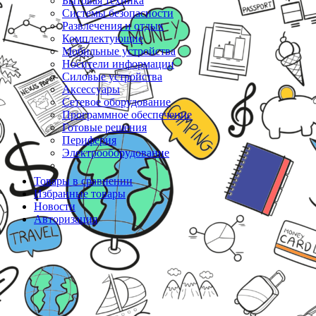
Бытовая техника
Системы безопасности
Развлечения и отдых
Комплектующие
Мобильные устройства
Носители информации
Силовые устройства
Аксессуары
Сетевое оборудование
Программное обеспечение
Готовые решения
Периферия
Электрооборудование
Товары в сравнении
Избранные товары
Новости
Авторизация