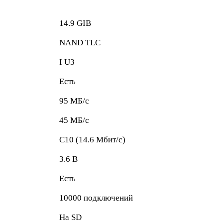
14.9 GIB
NAND TLC
I U3
Есть
95 МБ/с
45 МБ/с
C10 (14.6 Мбит/с)
3.6 В
Есть
10000 подключений
На SD