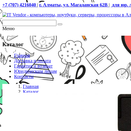
+7 (707) 4216040
|
г. Алматы, ул. Магаданская 62В
|
для юр. 
Меню
Каталог
Главная
Доставка и оплата
Гарантия и возврат
Юридическим лицам
Контакты
Главная
Каталог
SD карты
Карта памяти MicroSD 16GB Class 10 U1 Transcend