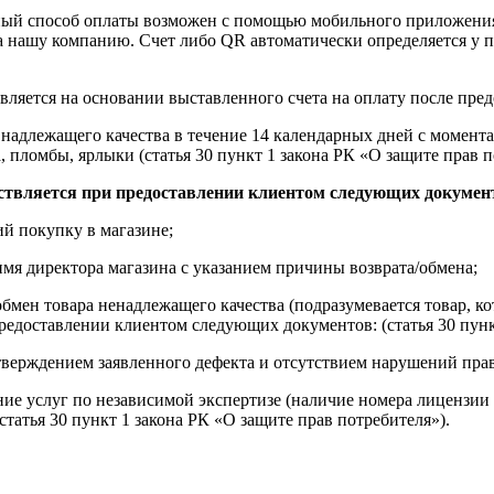
ный способ оплаты возможен с помощью мобильного приложени
на нашу компанию. Счет либо QR автоматически определяется у п
вляется на основании выставленного счета на оплату после пре
надлежащего качества в течение 14 календарных дней с момента
, пломбы, ярлыки (статья 30 пункт 1 закона РК «О защите прав п
ствляется при предоставлении клиентом следующих докумен
й покупку в магазине;
имя директора магазина с указанием причины возврата/обмена;
обмен товара ненадлежащего качества (подразумевается товар, 
редоставлении клиентом следующих документов: (статья 30 пунк
верждением заявленного дефекта и отсутствием нарушений пра
ние услуг по независимой экспертизе (наличие номера лицензии 
татья 30 пункт 1 закона РК «О защите прав потребителя»).