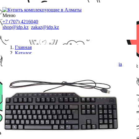
Меню
+7 (707) 4216040
shop@idp.kz
zakaz@idp.kz
Главная
Каталог
Клавиатуры проводные
Клавиатура Dell KB-522 Wired Business Multimedia
(580-17683)