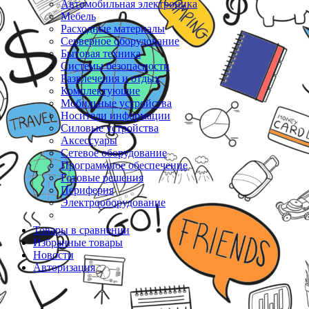
Автомобильная электроника
Мебель
Расходные материалы
Серверное оборудование
Бытовая техника
Системы безопасности
Развлечения и отдых
Комплектующие
Мобильные устройства
Носители информации
Силовые устройства
Аксессуары
Сетевое оборудование
Программное обеспечение
Готовые решения
Периферия
Электрооборудование
Товары в сравнении
Избранные товары
Новости
Авторизация