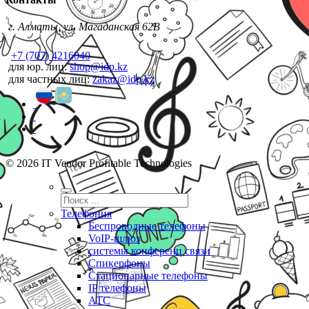
г. Алматы, ул. Магаданская 62В
+7 (707) 4216040
для юр. лиц:
shop@idp.kz
для частных лиц:
zakaz@idp.kz
© 2026 IT Vendor Profitable Technologies
Телефония
Беспроводные телефоны
VoIP-шлюз
системы конференц связи
Спикерфоны
Стационарные телефоны
IP телефоны
АТС