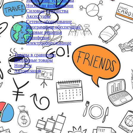
Мобильные устройства
Носители информации
Силовые устройства
Аксессуары
Сетевое оборудование
Программное обеспечение
Готовые решения
Периферия
Электрооборудование
Товары в сравнении
Избранные товары
Новости
Авторизация