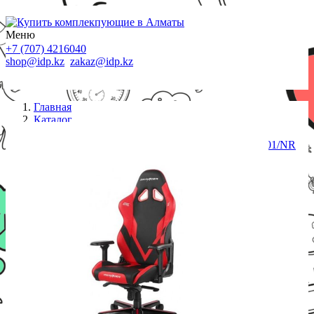
Меню
+7 (707) 4216040
shop@idp.kz
zakaz@idp.kz
Главная
Каталог
Кресла
Игровое компьютерное кресло DX Racer GC/G001/NR