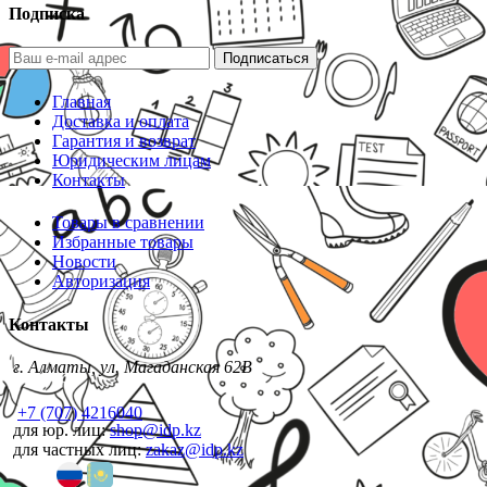
Подписка
Подписаться
Главная
Доставка и оплата
Гарантия и возврат
Юридическим лицам
Контакты
Товары в сравнении
Избранные товары
Новости
Авторизация
Контакты
г. Алматы, ул. Магаданская 62В
+7 (707) 4216040
для юр. лиц:
shop@idp.kz
для частных лиц:
zakaz@idp.kz