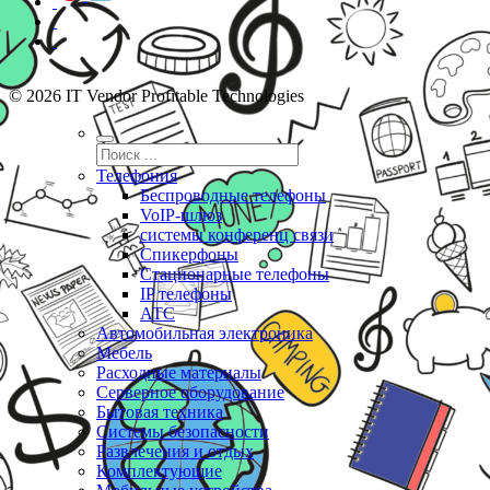
© 2026 IT Vendor Profitable Technologies
Телефония
Беспроводные телефоны
VoIP-шлюз
системы конференц связи
Спикерфоны
Стационарные телефоны
IP телефоны
АТС
Автомобильная электроника
Мебель
Расходные материалы
Серверное оборудование
Бытовая техника
Системы безопасности
Развлечения и отдых
Комплектующие