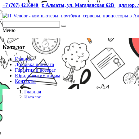
+7 (707) 4216040
|
г. Алматы, ул. Магаданская 62В
|
для юр. 
Меню
Каталог
Главная
Доставка и оплата
Гарантия и возврат
Юридическим лицам
Контакты
Главная
Каталог
Клавиатуры проводные
Клавиатура проводная Defender Next HB-440 RU чер