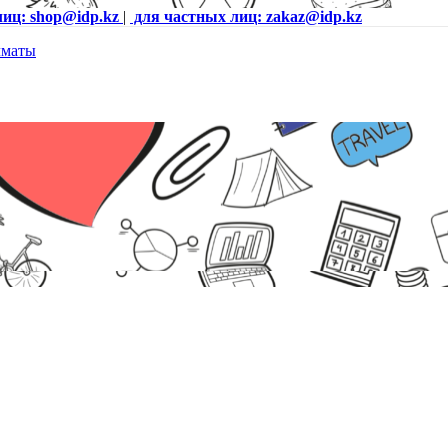
лиц: shop@idp.kz
|
для частных лиц: zakaz@idp.kz
ный