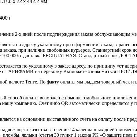
137.6 x 22 x 442.2 мм
400 г
течение 2-х дней после подтверждения заказа обслуживающим м
вляется по адресу указанному при оформлении заказа, заранее ог
ления заказа, при наличии свободных курьеров. Стандартный сро
выше 100 000тг доставка БЕСПЛАТНАЯ. Стандартный срок ДОСТАВ
ствляется по указанному в заказе адресу, по принципу «от двери
 с ТАРИФАМИ на перевозку Вы можете ознакомиться ПРОЙДЯ ПО
ной валюте Тенге. По факту оплаты мы выдаем товарный чек и 
ный способ оплаты возможен с помощью мобильного приложени
на нашу компанию. Счет либо QR автоматически определяется у п
вляется на основании выставленного счета на оплату после пре
надлежащего качества в течение 14 календарных дней с момента
, пломбы, ярлыки (статья 30 пункт 1 закона РК «О защите прав п