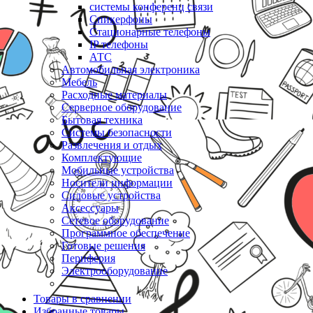
системы конференц связи
Спикерфоны
Стационарные телефоны
IP телефоны
АТС
Автомобильная электроника
Мебель
Расходные материалы
Серверное оборудование
Бытовая техника
Системы безопасности
Развлечения и отдых
Комплектующие
Мобильные устройства
Носители информации
Силовые устройства
Аксессуары
Сетевое оборудование
Программное обеспечение
Готовые решения
Периферия
Электрооборудование
Товары в сравнении
Избранные товары