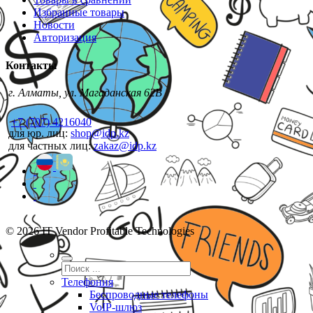
Избранные товары
Новости
Авторизация
Контакты
г. Алматы, ул. Магаданская 62В
+7 (707) 4216040
для юр. лиц:
shop@idp.kz
для частных лиц:
zakaz@idp.kz
© 2026 IT Vendor Profitable Technologies
Телефония
Беспроводные телефоны
VoIP-шлюз