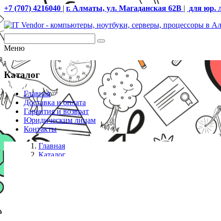
+7 (707) 4216040
|
г. Алматы, ул. Магаданская 62В
|
для юр. 
Меню
Каталог
Главная
Доставка и оплата
Гарантия и возврат
Юридическим лицам
Контакты
Главная
Каталог
SSD диски
Твердотельный накопитель 1000GB SSD TeamGroup