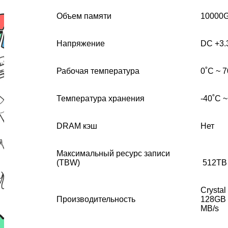
Объем памяти
10000
Напряжение
DC +3.
Рабочая температура
0˚C ~ 
Температура хранения
-40˚C ~
DRAM кэш
Нет
Максимальный ресурс записи
(
TBW)
512TB
Crystal
Производительность
128GB R
MB/s