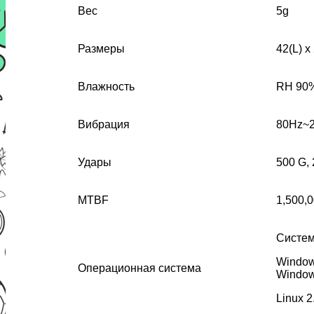
Вес
5g
Размеры
42(L) x
Влажность
RH 90% 
Вибрация
80Hz~2
Удары
500 G, 
MTBF
1,500,0
Систем
Window
Операционная система
Window
Linux 2.