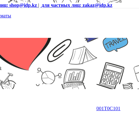
лиц: shop@idp.kz
|
для частных лиц: zakaz@idp.kz
 MS30 M.2 2280 R530Mb/s W480MB/s TM8PS7001T0C101