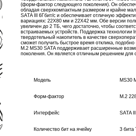
(форм-фактор следующего поколения). Он обеспе
обладая сверхкомпактным размером и крайне ма
SATA III 6Гбит/с и обеспечивает отличную эффект
вариациях: 22X80 мм и 22X42 мм. Обе версии пол
увеличен до 2 ТБ, чего достаточно, чтобы соотве
встраиваемых устройств. Поддержка технологии I
твердотельный накопитель в качестве сверхопера
сможет получить быстрое время отклика, подобно
M.2 MS30 SATA поддерживает расширенные возмо
поколения. Он является отличным решением для 
Модель
MS30 
Форм-фактор
M.2 22
Интерфейс
SATA II
Количество бит на ячейку
3 бита