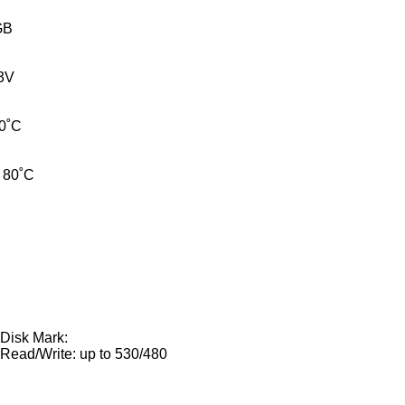
GB
3V
70˚C
 80˚C
 Disk Mark:
ead/Write: up to 530/480