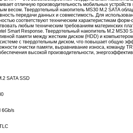
чивает отличную производительность мобильных устройств
лым весом. Твердотельный накопитель MS30 M.2 SATA обл
ивность передачи данных и совместимость. Для использова
ностью соответствуют техническим характеристикам форм-ф
тствовать любым техническим требованиям материнских плат
ntel Smart Response. Твердотельный накопитель M.2 MS30 
тивной памяти между жестким диском (HDD) и компьютером.
 системе с твердотельным диском, что повышает общую эф
жности очистки памяти, выравнивание износа, команду T
обеспечения высокой производительности, энергоэффектив
M.2 SATA SSD
80
I 6Gb/s
 TLC