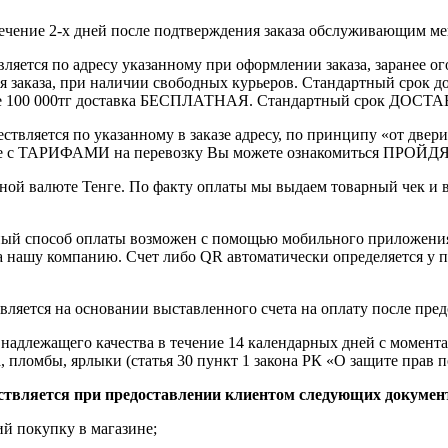
течение 2-х дней после подтверждения заказа обслуживающим м
вляется по адресу указанному при оформлении заказа, заранее ог
ления заказа, при наличии свободных курьеров. Стандартный сро
выше 100 000тг доставка БЕСПЛАТНАЯ. Стандартный срок ДОСТАВ
ствляется по указанному в заказе адресу, по принципу «от двери
 с ТАРИФАМИ на перевозку Вы можете ознакомиться ПРОЙДЯ ПО
ной валюте Тенге. По факту оплаты мы выдаем товарный чек и 
ный способ оплаты возможен с помощью мобильного приложени
на нашу компанию. Счет либо QR автоматически определяется у п
вляется на основании выставленного счета на оплату после пре
надлежащего качества в течение 14 календарных дней с момента
, пломбы, ярлыки (статья 30 пункт 1 закона РК «О защите прав п
ствляется при предоставлении клиентом следующих докумен
й покупку в магазине;