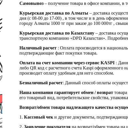
Самовывоз
– получение товара в офисе компании, в 
Курьерская доставка по Алматы
– доставка осущест
дня (с 08-00 до 17-00) , в том числе и в день оформ
городу Алматы 1000 тг при заказе до 100 000тг , с
Курьерская доставка по Казахстану
– доставка осуще
транспортную компанию «DPD Казахстан». Подробнее
Наличный расчет
: Оплата производится в националь
подтверждающие факт покупки товара.
Оплата на счет компании через сервис KASPI
: Дан
либо QR код с расчетного счета Kaspi оформленного 
производит оплату удобным для него способом.
Безналичный расчет
: Данный способ оплаты осущест
Наша компания гарантирует обмен / возврат
товара 
его товарный вид, потребительские свойства, упаковка
Возврат/обмен товара надлежащего качества осуще
1.
Кассовый чек
и другие документы, подтверждающи
2.
Заявление покупателя
на возврат/обмен товара на 