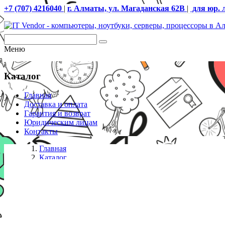
+7 (707) 4216040
|
г. Алматы, ул. Магаданская 62В
|
для юр. 
Меню
Каталог
Главная
Доставка и оплата
Гарантия и возврат
Юридическим лицам
Контакты
Главная
Каталог
Клавиатуры проводные
Клавиатура проводная игровая механическая Defend