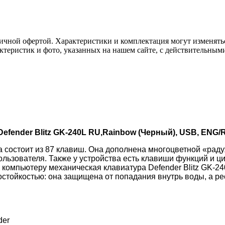
ичной офертой. Характеристики и комплектация могут изменять
актеристик и фото, указанных на нашем сайте, с действительны
fender Blitz GK-240L RU,Rainbow (Черный), USB, ENG/
па состоит из 87 клавиш. Она дополнена многоцветной «рад
льзователя. Также у устройства есть клавиши функций и ц
 компьютеру механическая клавиатура Defender Blitz GK-240
тойкостью: она защищена от попадания внутрь воды, а рес
der