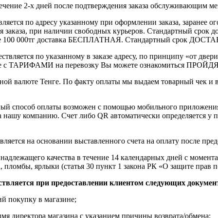
течение 2-х дней после подтверждения заказа обслуживающим м
вляется по адресу указанному при оформлении заказа, заранее ог
ления заказа, при наличии свободных курьеров. Стандартный сро
выше 100 000тг доставка БЕСПЛАТНАЯ. Стандартный срок ДОСТАВ
ствляется по указанному в заказе адресу, по принципу «от двери
 с ТАРИФАМИ на перевозку Вы можете ознакомиться ПРОЙДЯ ПО
ной валюте Тенге. По факту оплаты мы выдаем товарный чек и 
ный способ оплаты возможен с помощью мобильного приложени
на нашу компанию. Счет либо QR автоматически определяется у п
вляется на основании выставленного счета на оплату после пре
надлежащего качества в течение 14 календарных дней с момента
, пломбы, ярлыки (статья 30 пункт 1 закона РК «О защите прав п
ствляется при предоставлении клиентом следующих докумен
й покупку в магазине;
имя директора магазина с указанием причины возврата/обмена;