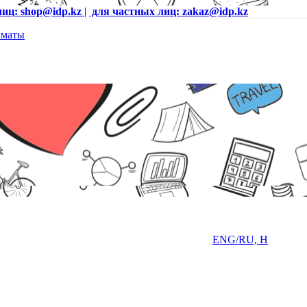
лиц: shop@idp.kz
|
для частных лиц: zakaz@idp.kz
er Blitz GK-240L RU,Rainbow (Черный), USB, ENG/RU, Н