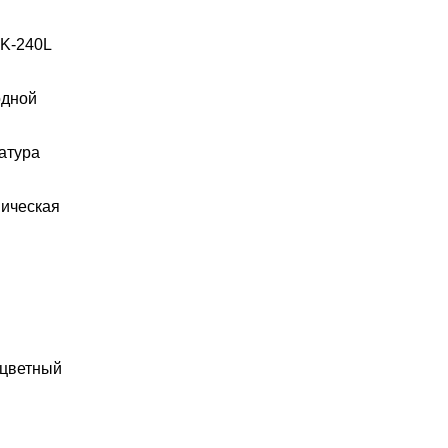
GK-240L
дной
атура
ическая
цветный