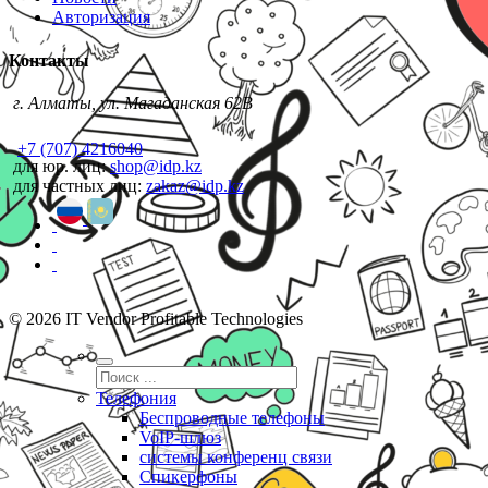
Авторизация
Контакты
г. Алматы, ул. Магаданская 62В
+7 (707) 4216040
для юр. лиц:
shop@idp.kz
для частных лиц:
zakaz@idp.kz
© 2026 IT Vendor Profitable Technologies
Телефония
Беспроводные телефоны
VoIP-шлюз
системы конференц связи
Спикерфоны