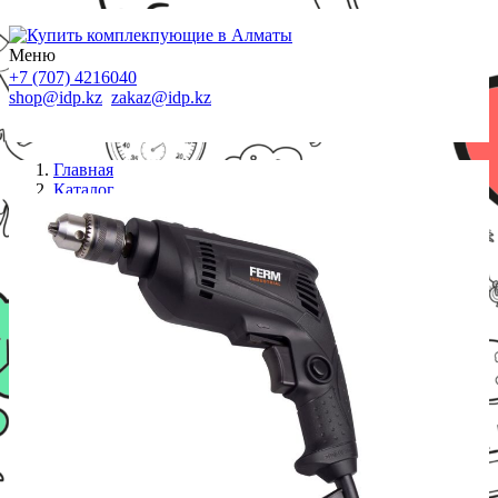
Меню
+7 (707) 4216040
shop@idp.kz
zakaz@idp.kz
Главная
Каталог
Электроинструменты
Дрель безударная Ferm PDM1048P 450W