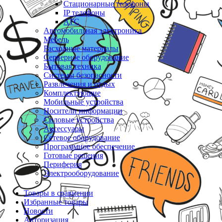
Стационарные телефоны
IP телефоны
АТС
Автомобильная электроника
Мебель
Расходные материалы
Серверное оборудование
Бытовая техника
Системы безопасности
Развлечения и отдых
Комплектующие
Мобильные устройства
Носители информации
Силовые устройства
Аксессуары
Сетевое оборудование
Программное обеспечение
Готовые решения
Периферия
Электрооборудование
Товары в сравнении
Избранные товары
Новости
Авторизация