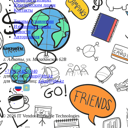
Юридическим лицам
Контакты
Товары в сравнении
Избранные товары
Новости
Авторизация
Контакты
г. Алматы, ул. Магаданская 62В
+7 (707) 4216040
для юр. лиц:
shop@idp.kz
для частных лиц:
zakaz@idp.kz
© 2026 IT Vendor Profitable Technologies