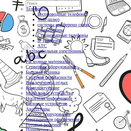
Телефония
Беспроводные телефоны
VoIP-шлюз
системы конференц связи
Спикерфоны
Стационарные телефоны
IP телефоны
АТС
Автомобильная электроника
Мебель
Расходные материалы
Серверное оборудование
Бытовая техника
Системы безопасности
Развлечения и отдых
Комплектующие
Мобильные устройства
Носители информации
Силовые устройства
Аксессуары
Сетевое оборудование
Программное обеспечение
Готовые решения
Периферия