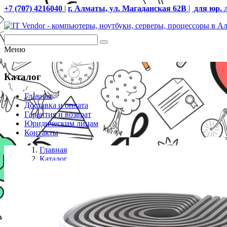
+7 (707) 4216040
|
г. Алматы, ул. Магаданская 62В
|
для юр. 
Меню
Каталог
Главная
Доставка и оплата
Гарантия и возврат
Юридическим лицам
Контакты
Главная
Каталог
Mesh Wi-Fi система
TP-Link Deco E4 Домашняя Mesh Wi-Fi система 2 pac