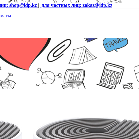
лиц: shop@idp.kz
|
для частных лиц: zakaz@idp.kz
k