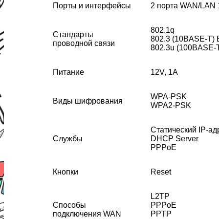
Порты и интерфейсы
2 порта WAN/LAN 
802.1q
Стандарты
802.3 (10BASE-T) 
проводной связи
802.3u (100BASE-T
Питание
12V, 1A
WPA-PSK
Виды шифрования
WPA2-PSK
Cтатический IP-ад
Службы
DHCP Server
PPPoE
Кнопки
Reset
L2TP
Способы
PPPoE
подключения WAN
PPTP