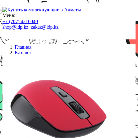
Меню
+7 (707) 4216040
shop@idp.kz
zakaz@idp.kz
Главная
Каталог
Беспроводные мыши
Мышь 2Е MF211 WL Red