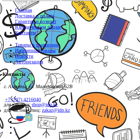
Главная
Доставка и оплата
Гарантия и возврат
Юридическим лицам
Контакты
Товары в сравнении
Избранные товары
Новости
Авторизация
Контакты
г. Алматы, ул. Магаданская 62В
+7 (707) 4216040
для юр. лиц:
shop@idp.kz
для частных лиц:
zakaz@idp.kz