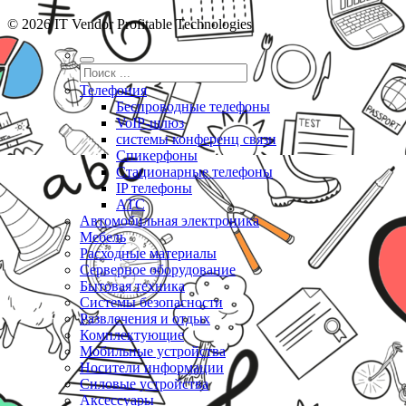
© 2026 IT Vendor Profitable Technologies
Телефония
Беспроводные телефоны
VoIP-шлюз
системы конференц связи
Спикерфоны
Стационарные телефоны
IP телефоны
АТС
Автомобильная электроника
Мебель
Расходные материалы
Серверное оборудование
Бытовая техника
Системы безопасности
Развлечения и отдых
Комплектующие
Мобильные устройства
Носители информации
Силовые устройства
Аксессуары