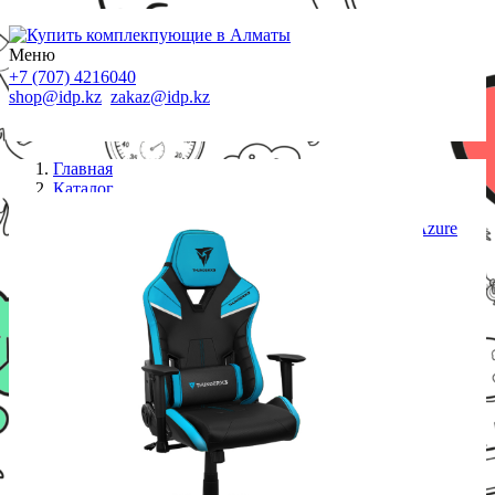
Меню
+7 (707) 4216040
shop@idp.kz
zakaz@idp.kz
Главная
Каталог
Кресла
Игровое компьютерное кресло ThunderX3 TC5-Azure
Blue