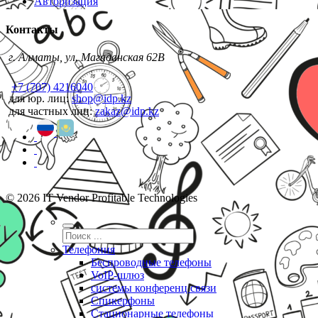
Авторизация
Контакты
г. Алматы, ул. Магаданская 62В
+7 (707) 4216040
для юр. лиц:
shop@idp.kz
для частных лиц:
zakaz@idp.kz
© 2026 IT Vendor Profitable Technologies
Телефония
Беспроводные телефоны
VoIP-шлюз
системы конференц связи
Спикерфоны
Стационарные телефоны