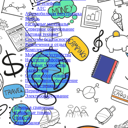
IP телефоны
АТС
Автомобильная электроника
Мебель
Расходные материалы
Серверное оборудование
Бытовая техника
Системы безопасности
Развлечения и отдых
Комплектующие
Мобильные устройства
Носители информации
Силовые устройства
Аксессуары
Сетевое оборудование
Программное обеспечение
Готовые решения
Периферия
Электрооборудование
Товары в сравнении
Избранные товары
Новости
Авторизация