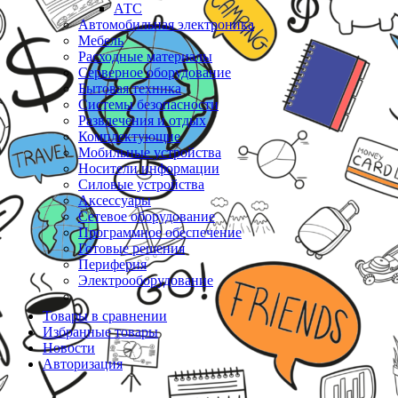
АТС
Автомобильная электроника
Мебель
Расходные материалы
Серверное оборудование
Бытовая техника
Системы безопасности
Развлечения и отдых
Комплектующие
Мобильные устройства
Носители информации
Силовые устройства
Аксессуары
Сетевое оборудование
Программное обеспечение
Готовые решения
Периферия
Электрооборудование
Товары в сравнении
Избранные товары
Новости
Авторизация