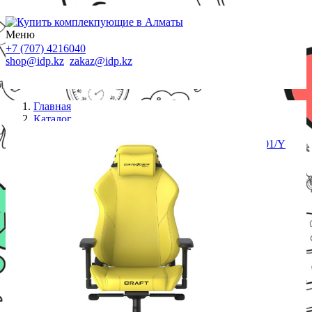
Меню
+7 (707) 4216040
shop@idp.kz
zakaz@idp.kz
Главная
Каталог
Кресла
Игровое компьютерное кресло DX Racer CRA/001/Y