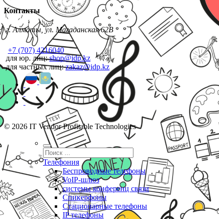
Контакты
г. Алматы, ул. Магаданская 62В
+7 (707) 4216040
для юр. лиц:
shop@idp.kz
для частных лиц:
zakaz@idp.kz
© 2026 IT Vendor Profitable Technologies
Телефония
Беспроводные телефоны
VoIP-шлюз
системы конференц связи
Спикерфоны
Стационарные телефоны
IP телефоны