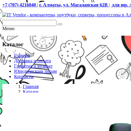
+7 (707) 4216040
|
г. Алматы, ул. Магаданская 62В
|
для юр. 
Меню
Каталог
Главная
Доставка и оплата
Гарантия и возврат
Юридическим лицам
Контакты
Главная
Каталог
Кресла
Игровое компьютерное кресло Razer Iskur X