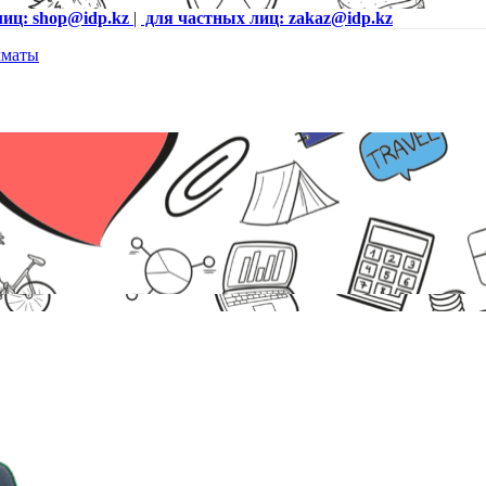
лиц: shop@idp.kz
|
для частных лиц: zakaz@idp.kz