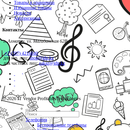
Товары в сравнении
Избранные товары
Новости
Авторизация
Контакты
г. Алматы, ул. Магаданская 62В
+7 (707) 4216040
для юр. лиц:
shop@idp.kz
для частных лиц:
zakaz@idp.kz
© 2026 IT Vendor Profitable Technologies
Телефония
Беспроводные телефоны