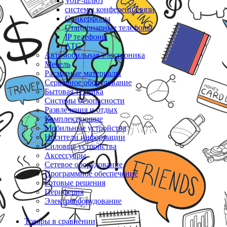
VoIP-шлюз
системы конференц связи
Спикерфоны
Стационарные телефоны
IP телефоны
АТС
Автомобильная электроника
Мебель
Расходные материалы
Серверное оборудование
Бытовая техника
Системы безопасности
Развлечения и отдых
Комплектующие
Мобильные устройства
Носители информации
Силовые устройства
Аксессуары
Сетевое оборудование
Программное обеспечение
Готовые решения
Периферия
Электрооборудование
Товары в сравнении