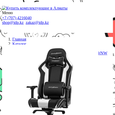
Меню
+7 (707) 4216040
shop@idp.kz
zakaz@idp.kz
Главная
Каталог
Кресла
Игровое компьютерное кресло DX Racer GC/K99/NW